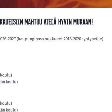
kueisiin mahtuu vielä hyvin mukaan!
 2026-2027 (kaupunginosajoukkueet 2018-2020 syntyneille)
n koulu)
län koulu)
n koulu)
län koulu)