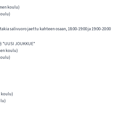
emen koulu)
koulu)
kia salivuoro jaettu kahteen osaan, 18:00-19:00 ja 19:00-20:00
0) *UUSI JOUKKUE*
men koulu)
koulu)
n koulu)
ulu)