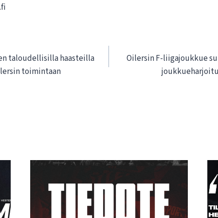
fi
 taloudellisilla haasteilla
Oilersin F-liigajoukkue su
ilersin toimintaan
joukkueharjoitu