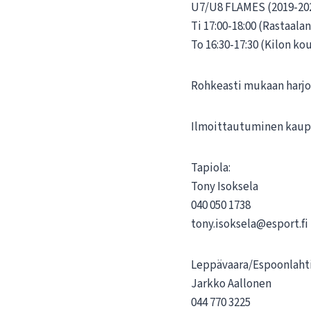
U7/U8 FLAMES (2019-2
Ti 17:00-18:00 (Rastaala
To 16:30-17:30 (Kilon ko
Rohkeasti mukaan harjoi
Ilmoittautuminen kaupun
Tapiola:
Tony Isoksela
040 050 1738
tony.isoksela@esport.fi
Leppävaara/Espoonlahti
Jarkko Aallonen
044 770 3225