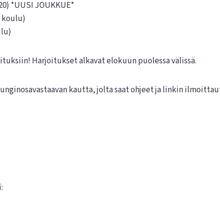
020) *UUSI JOUKKUE*
n koulu)
ulu)
tuksiin! Harjoitukset alkavat elokuun puolessa välissä.
ginosavastaavan kautta, jolta saat ohjeet ja linkin ilmoitt
: