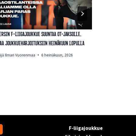
ersin F-liigajoukkue suuntaa OT-jaksolle,
Juho Seppälä la
aa joukkueharjoituksiin heinäkuun lopulla
Tekijä
Ilmari Vuo
ijä
Ilmari Vuorenmaa
6 heinäkuun, 2026
F-liigajoukkue