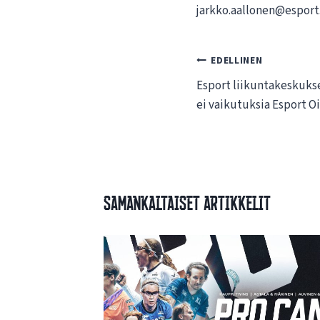
jarkko.aallonen@esport.
Artikkelien
EDELLINEN
Esport liikuntakeskuksen
selaus
ei vaikutuksia Esport O
Samankaltaiset artikkelit