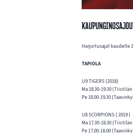
Kaupunginosajouk
Harjoitusajat kaudelle
TAPIOLA
U9 TIGERS (2018)
Ma 18.30-19.30 (Tiistilä
Pe 18.00-19.30 (Taavinky
U8 SCORPIONS ( 2019 )
Ma 17.30-18.30 (Tiistilä
Pe 17.00-18.00 (Taavinky