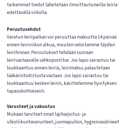
tarkemmat tiedot lähetetään ilmoittautuneille leiriä
edeltävällä viikolla.
Peruutusehdot
Varatun leiripaikan voi peruuttaa maksutta 14 päivää
ennen leiriviikon alkua, muuten veloitamme täyden
leirihinnan. Peruutukset tehdään suoraan
leirivastaavalle sähköpostitse. Jos lapsi sairastuu tai
loukkaantuu ennen leiriä, leirimaksu palautetaan
lääkärintodistusta vastaan. Jos lapsi sairastuu tai
loukkaantuu kesken leirin, käsittelemme hyvityksen
tapauskohtaisesti.
Varusteet ja vakuutus
Mukaan tarvitset omat lajiharjoitus- ja
ulkoliikuntavarusteet, juomapullon, hygieniavälineet