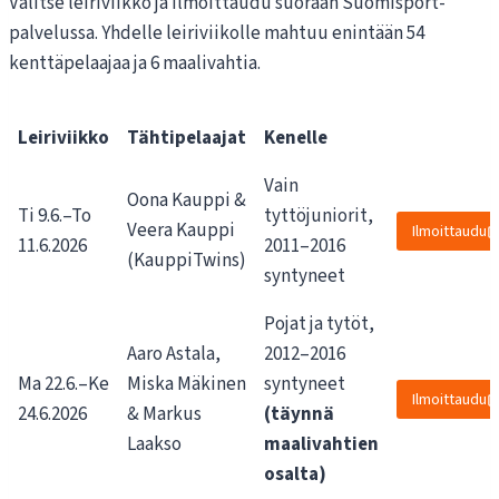
Valitse leiriviikko ja ilmoittaudu suoraan Suomisport-
palvelussa. Yhdelle leiriviikolle mahtuu enintään 54
kenttäpelaajaa ja 6 maalivahtia.
Leiriviikko
Tähtipelaajat
Kenelle
Vain
Oona Kauppi &
Ti 9.6.–To
tyttöjuniorit,
Veera Kauppi
Ilmoittaudu
11.6.2026
2011–2016
(KauppiTwins)
syntyneet
Pojat ja tytöt,
Aaro Astala,
2012–2016
Ma 22.6.–Ke
Miska Mäkinen
syntyneet
Ilmoittaudu
24.6.2026
& Markus
(täynnä
Laakso
maalivahtien
osalta)