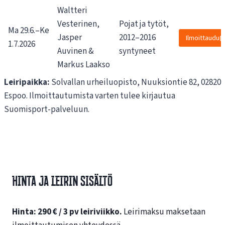
Waltteri
Vesterinen,
Pojat ja tytöt,
Ma 29.6.–Ke
Jasper
2012–2016
Ilmoittaudu
1.7.2026
Auvinen &
syntyneet
Markus Laakso
Leiripaikka:
Solvallan urheiluopisto, Nuuksiontie 82, 02820
Espoo. Ilmoittautumista varten tulee kirjautua
Suomisport-palveluun.
Hinta ja leirin sisältö
Hinta: 290 € / 3 pv leiriviikko.
Leirimaksu maksetaan