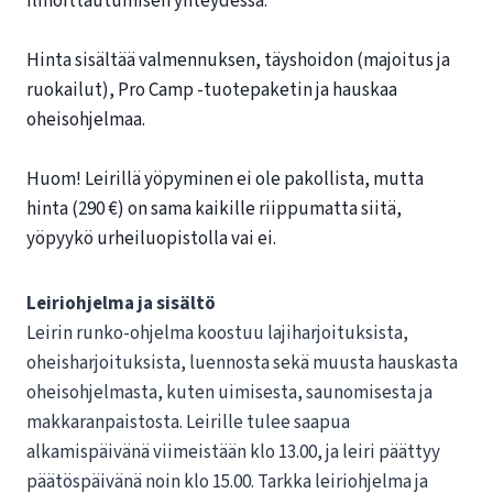
ilmoittautumisen yhteydessä.
Hinta sisältää valmennuksen, täyshoidon (majoitus ja
ruokailut), Pro Camp -tuotepaketin ja hauskaa
oheisohjelmaa.
Huom! Leirillä yöpyminen ei ole pakollista, mutta
hinta (290 €) on sama kaikille riippumatta siitä,
yöpyykö urheiluopistolla vai ei.
Leiriohjelma ja sisältö
Leirin runko-ohjelma koostuu lajiharjoituksista,
oheisharjoituksista, luennosta sekä muusta hauskasta
oheisohjelmasta, kuten uimisesta, saunomisesta ja
makkaranpaistosta. Leirille tulee saapua
alkamispäivänä viimeistään klo 13.00, ja leiri päättyy
päätöspäivänä noin klo 15.00. Tarkka leiriohjelma ja