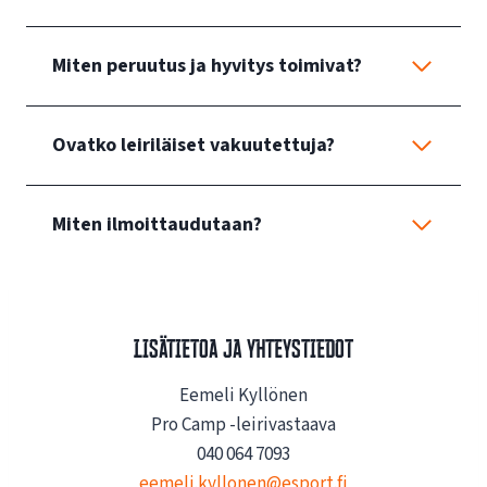
Miten peruutus ja hyvitys toimivat?
Ovatko leiriläiset vakuutettuja?
Miten ilmoittaudutaan?
Lisätietoa ja yhteystiedot
Eemeli Kyllönen
Pro Camp -leirivastaava
040 064 7093
eemeli.kyllonen@esport.fi