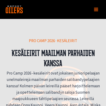
Siirry
sisältöön
PRO CAMP 2026 · KESÄLEIRIT
Kesäleirit maailman parhaiden
kanssa
Pro Camp 2026 -kesäleirit ovat jokaisen junioripelaajan
unelmaleirejä maailman parhaiden salibandypelaajien
kanssa! Kolmen päivän leireillä pääset harjoittelemaan
ja opettelemaan salibandyn saloja Suomen
maajoukkueen tähtipelaajien seurassa. Leireillä
nähdään Oona Kauppi, Veera Kauppi, Aaro Astala, Miska