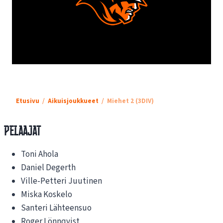
Etusivu
Aikuisjoukkueet
Miehet 2 (3DIV)
Pelaajat
Toni Ahola
Daniel Degerth
Ville-Petteri Juutinen
Miska Koskelo
Santeri Lähteensuo
Roger Lönnqvist