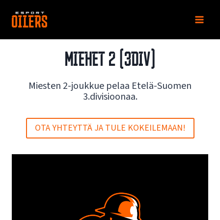
Siirry
sisältöön
MIEHET 2 (3DIV)
Miesten 2-joukkue pelaa Etelä-Suomen
3.divisioonaa.
OTA YHTEYTTÄ JA TULE KOKEILEMAAN!