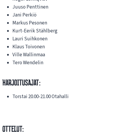
Juuso Penttinen
Jani Perkiö
Markus Pesonen
Kurt-Eerik Stählberg
Lauri Suihkonen
Klaus Toivonen
Ville Wallinmaa
Tero Wendelin
HArjoitusajat:
Torstai 20.00-21.00 Otahalli
OTTELUT: