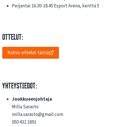
Perjantai 16.30-18.45 Esport Arena, kenttä 5
ottelut:
Katso ottelut tästä
Yhteystiedot:
Joukkueenjohtaja
:
Milla Sarasto
milla.sarasto@gmail.com
050 432 1891