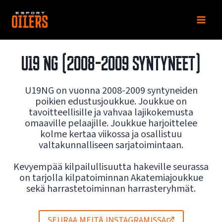
Siirry
sisältöön
U19 NG (2008-2009 SYNTYNEET)
U19NG on vuonna 2008-2009 syntyneiden
poikien edustusjoukkue. Joukkue on
tavoitteellisille ja vahvaa lajikokemusta
omaaville pelaajille. Joukkue harjoittelee
kolme kertaa viikossa ja osallistuu
valtakunnalliseen sarjatoimintaan.
Kevyempää kilpailullisuutta hakeville seurassa
on tarjolla kilpatoiminnan Akatemiajoukkue
sekä harrastetoiminnan harrasteryhmät.
SEURAA MEITÄ INSTAGRAMISSA