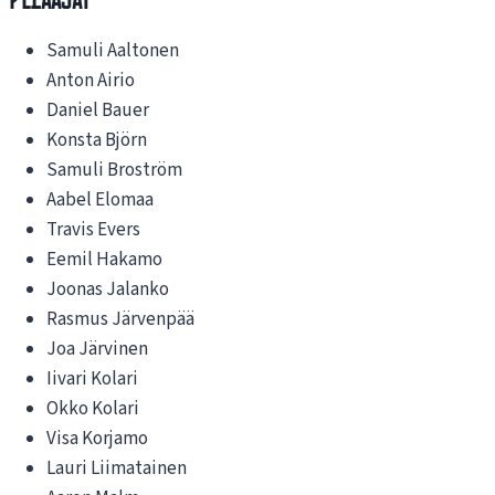
Samuli Aaltonen
Anton Airio
Daniel Bauer
Konsta Björn
Samuli Broström
Aabel Elomaa
Travis Evers
Eemil Hakamo
Joonas Jalanko
Rasmus Järvenpää
Joa Järvinen
Iivari Kolari
Okko Kolari
Visa Korjamo
Lauri Liimatainen