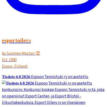
esportoilers
6x Suomen Mestari 🏆
Est. 1990
Espoo, Finland
𝐓𝐢𝐞𝐝𝐨𝐭𝐞 𝟔.𝟖.𝟐𝟎𝟐𝟔 Espoon Tennistuki ry on asetettu