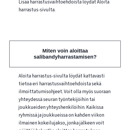
Lisää harrastusvaihtoehdoista löydät Aloita
harrastus-sivulta.
Aloita harrastus
Miten voin aloittaa
salibandyharrastamisen?
Aloita harrastus-sivulta löydät kattavasti
tietoa eri harrastusvaihtoehdoista sekä
ilmoittatumisohjeet. Voit olla myös suoraan
yhteydessä seuran työntekijöihin tai
joukkueiden yhteyshenkilöihin. Kaikissa
ryhmissä ja joukkueissa on kahden viikon
ilmainen kokeilujakso, jonka jälkeen voit