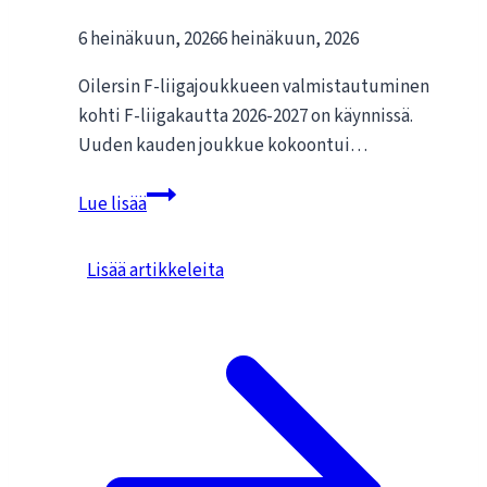
6 heinäkuun, 2026
6 heinäkuun, 2026
Oilersin F-liigajoukkueen valmistautuminen
kohti F-liigakautta 2026-2027 on käynnissä.
Uuden kauden joukkue kokoontui…
Oilersin
Lue lisää
F-
liigajoukkue
Lisää artikkeleita
suuntaa
OT-
jaksolle,
palaa
joukkueharjoituksiin
heinäkuun
lopulla