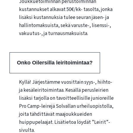
Joukkuetoiminnan perustoiminnan
kustannukset alkavat 50€/kk- tasolta, jonka
lisäksi kustannuksia tulee seuran jäsen- ja
hallintomaksuista, sekä varuste-, lisenssi-,
vakuutus-, ja turnausmaksuista.
Onko Oilersilla leiritoimintaa?
Kyllä! Järjestämme vuosittain syys-, hiihto-
ja kesäleiritoimintaa. Kesällä perusleirien
lisäksi tarjolla on tavoitteellisille junioreille
Pro Camp-leirejä Solvallan urheiluopistolla,
joita tähdittävät maajoukkueiden
huippupelaajat. Lisätietoa löydät ”Leirit”-
sivulta.