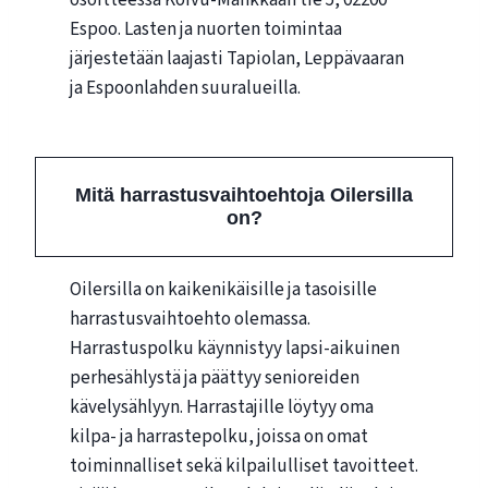
Espoo. Lasten ja nuorten toimintaa
järjestetään laajasti Tapiolan, Leppävaaran
ja Espoonlahden suuralueilla.
Mitä harrastusvaihtoehtoja Oilersilla
on?
Oilersilla on kaikenikäisille ja tasoisille
harrastusvaihtoehto olemassa.
Harrastuspolku käynnistyy lapsi-aikuinen
perhesählystä ja päättyy senioreiden
kävelysählyyn. Harrastajille löytyy oma
kilpa- ja harrastepolku, joissa on omat
toiminnalliset sekä kilpailulliset tavoitteet.