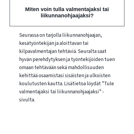
Miten voin tulla valmentajaksi tai
liikunnanohjaajaksi?
Seurassa on tarjolla liikunnanohjaajan,
kesätyöntekijän ja aloittavan tai
kilpavalmentajan tehtäviä. Seuralta saat
hyvän perehdytyksen ja työntekijöiden tuen
omaan tehtävään sekä mahdollisuuden
kehittää osaamistasi sisäisten ja ulkoisten
koulutusten kautta. Lisätietoa löydät ”Tule
valmentajaksi tai liikunnanohjaajaksi” -
sivulta.
Tule valmentajaksi tai liikunnanohjaajaksi