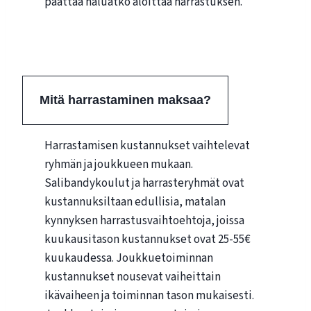
päättää haluatko aloittaa harrastuksen.
Aloita harrastus
Mitä harrastaminen maksaa?
Harrastamisen kustannukset vaihtelevat
ryhmän ja joukkueen mukaan.
Salibandykoulut ja harrasteryhmät ovat
kustannuksiltaan edullisia, matalan
kynnyksen harrastusvaihtoehtoja, joissa
kuukausitason kustannukset ovat 25-55€
kuukaudessa. Joukkuetoiminnan
kustannukset nousevat vaiheittain
ikävaiheen ja toiminnan tason mukaisesti.