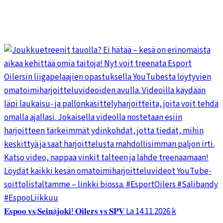
𝐄𝐬𝐩𝐨𝐨 𝐯𝐬 𝐒𝐞𝐢𝐧ä𝐣𝐨𝐤𝐢! 𝐎𝐢𝐥𝐞𝐫𝐬 𝐯𝐬 𝐒𝐏𝐕 La 14.11.2026 k