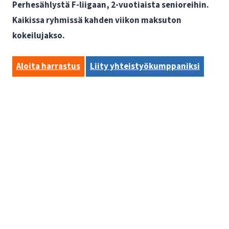
Perhesählystä F-liigaan, 2-vuotiaista senioreihin.
Kaikissa ryhmissä kahden viikon maksuton
kokeilujakso.
Aloita harrastus
Liity yhteistyökumppaniksi
Tule valmentajaksi / ohjaajaksi