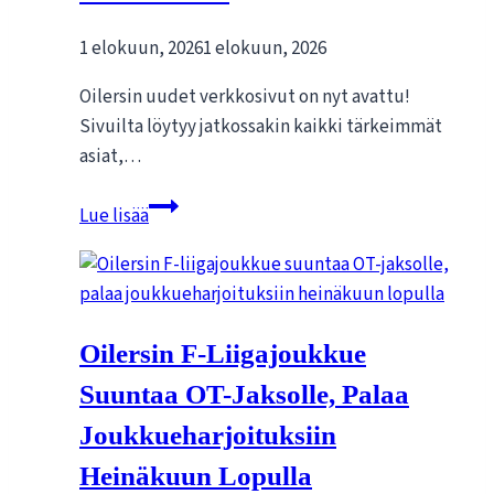
Esport
Oilersin
1 elokuun, 2026
1 elokuun, 2026
toimintaan
Oilersin uudet verkkosivut on nyt avattu!
Sivuilta löytyy jatkossakin kaikki tärkeimmät
asiat,…
Tervetuloa
Lue lisää
Oilersin
uusille
nettisivuille!
Oilersin F-Liigajoukkue
Suuntaa OT-Jaksolle, Palaa
Joukkueharjoituksiin
Heinäkuun Lopulla