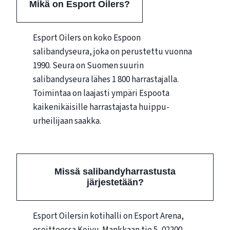
Mikä on Esport Oilers?
Esport Oilers on koko Espoon
salibandyseura, joka on perustettu vuonna
1990. Seura on Suomen suurin
salibandyseura lähes 1 800 harrastajalla.
Toimintaa on laajasti ympäri Espoota
kaikenikäisille harrastajasta huippu-
urheilijaan saakka.
Missä salibandyharrastusta
järjestetään?
Esport Oilersin kotihalli on Esport Arena,
osoitteessa Koivu-Mankkaan tie 5, 02200