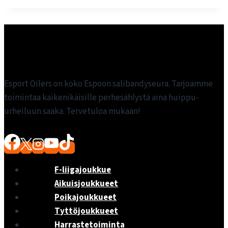
Esport Oilers on koko Espoon salibandyseura. Tarjoamme
toimintaa kaikenikäisille perhesählystä aina huippu-
urheiluun saaka. Tervetuloa mukaan!
F-liigajoukkue
Aikuisjoukkueet
Poikajoukkueet
Tyttöjoukkueet
Harrastetoiminta