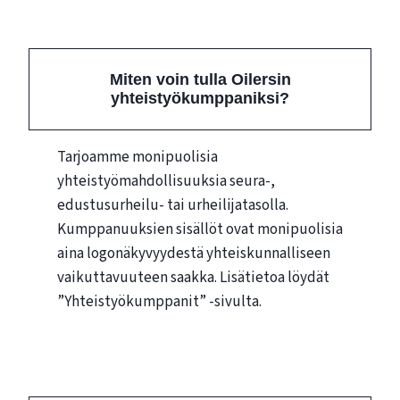
Miten voin tulla Oilersin
yhteistyökumppaniksi?
Tarjoamme monipuolisia
yhteistyömahdollisuuksia seura-,
edustusurheilu- tai urheilijatasolla.
Kumppanuuksien sisällöt ovat monipuolisia
aina logonäkyvyydestä yhteiskunnalliseen
vaikuttavuuteen saakka. Lisätietoa löydät
”Yhteistyökumppanit” -sivulta.
Tule yhteistyökumppaniksi!