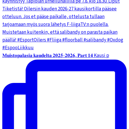
𝐌𝐮𝐢𝐬𝐭𝐨𝐩𝐚𝐥𝐚𝐬𝐢𝐚 𝐤𝐚𝐮𝐝𝐞𝐥𝐭𝐚 𝟐𝟎𝟐𝟓-𝟐𝟎𝟐𝟔, 𝐏𝐚𝐫𝐭 𝟏𝟒 Kausi p