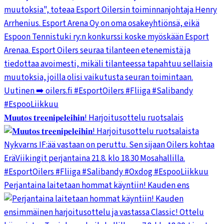
𝐌𝐮𝐮𝐭𝐨𝐬 𝐭𝐫𝐞𝐞𝐧𝐢𝐩𝐞𝐥𝐞𝐢𝐡𝐢𝐧! Harjoitusottelu ruotsalais
Perjantaina laitetaan hommat käyntiin! Kauden ens