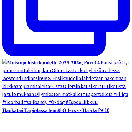
𝐇𝐚𝐮𝐤𝐚𝐭 𝐞𝐢 𝐓𝐚𝐩𝐢𝐨𝐥𝐚𝐬𝐬𝐚 𝐥𝐞𝐧𝐧ä! 𝐎𝐢𝐥𝐞𝐫𝐬 𝐯𝐬 𝐇𝐚𝐰𝐤𝐬 Pe 18