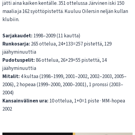
jätti aina kaiken kentälle. 351 ottelussa Järvinen iski 150
maalia ja 162 syöttöpistettä. Kuuluu Oilersin neljän kullan
klubiin.
Sarjakaudet:
1998–2009 (11 kautta)
Runkosarja:
265 ottelua, 24+133=257 pistettä, 129
jäähyminuuttia
Pudotuspelit:
86 ottelua, 26+29=55 pistettä, 14
jäähyminuuttia
Mitalit:
4 kultaa (1998–1999, 2001–2002, 2002–2003, 2005–
2006), 2 hopeaa (1999–2000, 2000–2001), 1 pronssi (2003–
2004)
Kansainvälinen ura:
10 ottelua, 1+0=1 piste · MM-hopea
2002