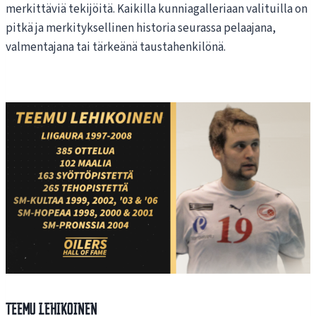
merkittäviä tekijöitä. Kaikilla kunniagalleriaan valituilla on
pitkä ja merkityksellinen historia seurassa pelaajana,
valmentajana tai tärkeänä taustahenkilönä.
Teemu Lehikoinen