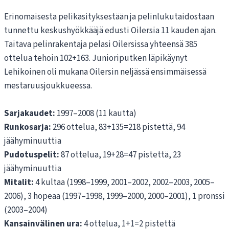
Erinomaisesta pelikäsityksestään ja pelinlukutaidostaan
tunnettu keskushyökkääjä edusti Oilersia 11 kauden ajan.
Taitava pelinrakentaja pelasi Oilersissa yhteensä 385
ottelua tehoin 102+163. Junioriputken läpikäynyt
Lehikoinen oli mukana Oilersin neljässä ensimmäisessä
mestaruusjoukkueessa.
Sarjakaudet:
1997–2008 (11 kautta)
Runkosarja:
296 ottelua, 83+135=218 pistettä, 94
jäähyminuuttia
Pudotuspelit:
87 ottelua, 19+28=47 pistettä, 23
jäähyminuuttia
Mitalit:
4 kultaa (1998–1999, 2001–2002, 2002–2003, 2005–
2006), 3 hopeaa (1997–1998, 1999–2000, 2000–2001), 1 pronssi
(2003–2004)
Kansainvälinen ura:
4 ottelua, 1+1=2 pistettä