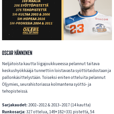
Oscar Hänninen
Neljätoista kautta liigajoukkueessa pelannut taitava
keskushyökkääjä tunnettiin loistavasta syöttötaidostaan ja
pallonkäsittelystään. Toiseksi eniten otteluita pelannut
Öljymies, seurahistoriassa kolmantena syöttö- ja
tehopisteissä.
Sarjakaudet:
2002–2012 & 2013–2017 (14 kautta)
Runkosarja:
327 ottelua, 149+182=331 pistettä, 54