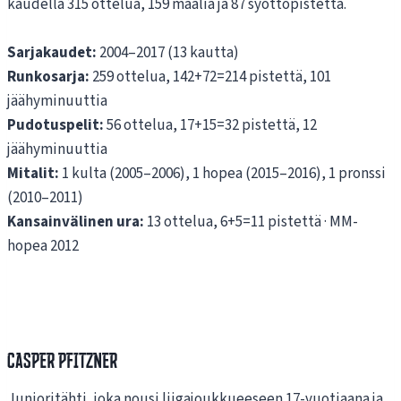
kaudella 315 ottelua, 159 maalia ja 87 syöttöpistettä.
Sarjakaudet:
2004–2017 (13 kautta)
Runkosarja:
259 ottelua, 142+72=214 pistettä, 101
jäähyminuuttia
Pudotuspelit:
56 ottelua, 17+15=32 pistettä, 12
jäähyminuuttia
Mitalit:
1 kulta (2005–2006), 1 hopea (2015–2016), 1 pronssi
(2010–2011)
Kansainvälinen ura:
13 ottelua, 6+5=11 pistettä · MM-
hopea 2012
Casper Pfitzner
Junioritähti, joka nousi liigajoukkueeseen 17-vuotiaana ja