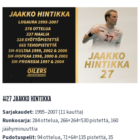
#27 Jaakko Hintikka
Sarjakaudet:
1995–2007 (11 kautta)
Runkosarja:
284 ottelua, 266+264=530 pistettä, 160
jäähyminuuttia
Pudotuspelit:
94 ottelua, 71+64=135 pistettä, 35