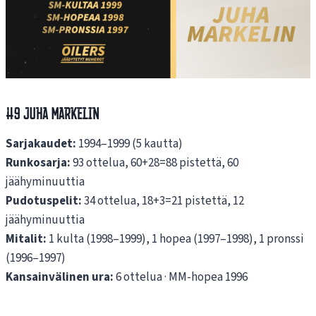
#9 Juha Markelin
Sarjakaudet:
1994–1999 (5 kautta)
Runkosarja:
93 ottelua, 60+28=88 pistettä, 60
jäähyminuuttia
Pudotuspelit:
34 ottelua, 18+3=21 pistettä, 12
jäähyminuuttia
Mitalit:
1 kulta (1998–1999), 1 hopea (1997–1998), 1 pronssi
(1996–1997)
Kansainvälinen ura:
6 ottelua · MM-hopea 1996