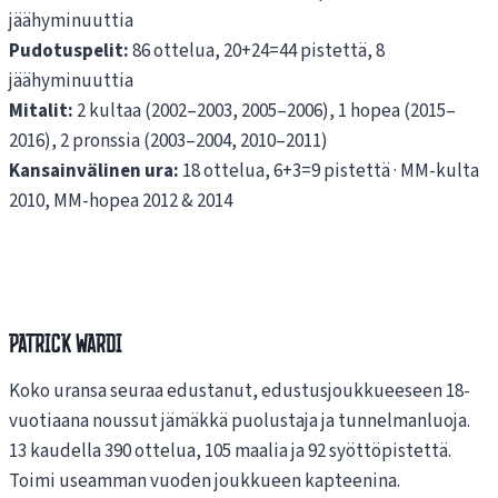
jäähyminuuttia
Pudotuspelit:
86 ottelua, 20+24=44 pistettä, 8
jäähyminuuttia
Mitalit:
2 kultaa (2002–2003, 2005–2006), 1 hopea (2015–
2016), 2 pronssia (2003–2004, 2010–2011)
Kansainvälinen ura:
18 ottelua, 6+3=9 pistettä · MM-kulta
2010, MM-hopea 2012 & 2014
Patrick Wardi
Koko uransa seuraa edustanut, edustusjoukkueeseen 18-
vuotiaana noussut jämäkkä puolustaja ja tunnelmanluoja.
13 kaudella 390 ottelua, 105 maalia ja 92 syöttöpistettä.
Toimi useamman vuoden joukkueen kapteenina.