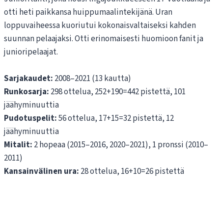
otti heti paikkansa huippumaalintekijänä. Uran
loppuvaiheessa kuoriutui kokonaisvaltaiseksi kahden
suunnan pelaajaksi. Otti erinomaisesti huomioon fanit ja
junioripelaajat.
Sarjakaudet:
2008–2021 (13 kautta)
Runkosarja:
298 ottelua, 252+190=442 pistettä, 101
jäähyminuuttia
Pudotuspelit:
56 ottelua, 17+15=32 pistettä, 12
jäähyminuuttia
Mitalit:
2 hopeaa (2015–2016, 2020–2021), 1 pronssi (2010–
2011)
Kansainvälinen ura:
28 ottelua, 16+10=26 pistettä