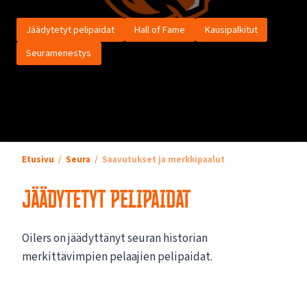
Jäädytetyt pelipaidat
Hall of Fame
Kausipalkitut
Seuramenestys
Etusivu
Seura
Saavutukset ja merkkipaalut
JÄÄDYTETYT PELIPAIDAT
Oilers on jäädyttänyt seuran historian
merkittävimpien pelaajien pelipaidat.