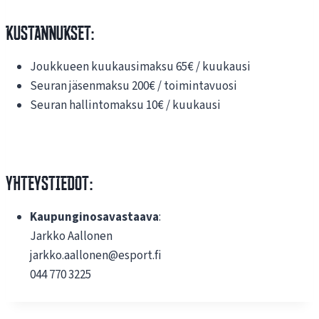
KUSTANNUKSET:
Joukkueen kuukausimaksu 65€ / kuukausi
Seuran jäsenmaksu 200€ / toimintavuosi
Seuran hallintomaksu 10€ / kuukausi
Yhteystiedot:
Kaupunginosavastaava
:
Jarkko Aallonen
jarkko.aallonen@esport.fi
044 770 3225