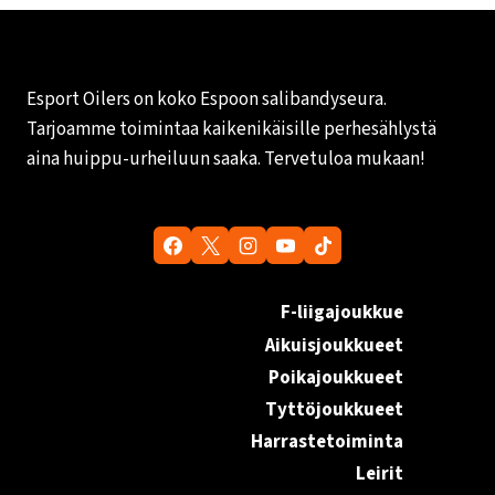
Esport Oilers on koko Espoon salibandyseura.
Tarjoamme toimintaa kaikenikäisille perhesählystä
aina huippu-urheiluun saaka. Tervetuloa mukaan!
F-liigajoukkue
Aikuisjoukkueet
Poikajoukkueet
Tyttöjoukkueet
Harrastetoiminta
Leirit