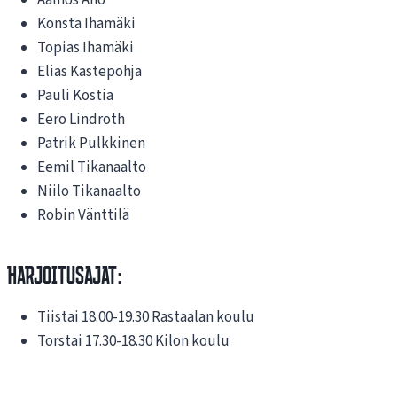
Aamos Aho
Konsta Ihamäki
Topias Ihamäki
Elias Kastepohja
Pauli Kostia
Eero Lindroth
Patrik Pulkkinen
Eemil Tikanaalto
Niilo Tikanaalto
Robin Vänttilä
HArjoitusajat:
Tiistai 18.00-19.30 Rastaalan koulu
Torstai 17.30-18.30 Kilon koulu