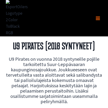
Siirry
sisältöön
U9 PIRATES (2018 SYNTYNEET)
U9 Pirates on vuonna 2018 syntyneille pojille
tarkoitettu Suur-Leppävaaran
kaupunginosajoukkue. Joukkueeseen ovat
tervetulleita vasta aloittavat sekä salibandysta
tai palloilulajeista kokemusta omaavat
pelaajat. Harjoituksissa keskitytään lajin ja
pelaamisen perustaitoihin. Lisäksi
osallistumme sarjatoimintaan useammalla
peliryhmällä.