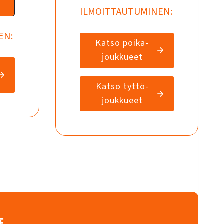
ILMOITTAUTUMINEN:
EN:
Katso poika-
joukkueet
Katso tyttö-
joukkueet
E