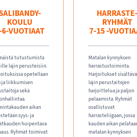
SALIBANDY-
HARRASTE
KOULU
RYHMÄT
-6-VUOTIAAT
7-15 -VUOTI
enäistä tutustumista
Matalan kynnyksen
ille lajin perusteisiin.
harrastustoiminta.
joituksissa opetellaan
Harjoitukset sisältävä
n ja liikkumisen
lajin perustaitojen
ustaitoja sekä
harjoittelua ja paljon
onhallintaa.
pelaamista. Ryhmät
mintakauden aikan
osallistuvat
estetään syys- ja
harrasteliigaan, jossa
ätkauden huipentava
kauden aikan pelataa
naus. Ryhmät toimivat
matalan kynnyksen