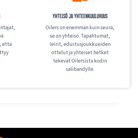
s
Yhteisö ja yhteenkuuluvuus
ntajat,
Oilers on enemmän kuin seura,
eä
se on yhteisö. Tapahtumat,
, että
leirit, edustusjoukkueiden
ttyy
ottelut ja yhteiset hetket
tekevät Oilersista kodin
salibandylle.