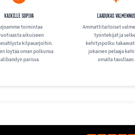
Kaikille sopiva
Laadukas valmennu
arjoamme toimintaa
Ammattitaitoiset valme
vuotiaasta aikuiseen
työntekijät ja selk
hesählysta kilpasarjoihin.
kehityspolku takaavat
en löytää oman polkunsa
jokainen pelaaja kehi
salibandyn parissa.
omalla tasollaan.