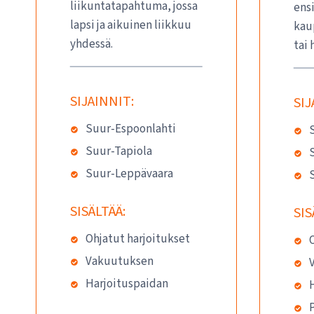
liikuntatapahtuma, jossa
ens
lapsi ja aikuinen liikkuu
kau
yhdessä.
tai
SIJAINNIT:
SIJ
Suur-Espoonlahti
Suur-Tapiola
Suur-Leppävaara
SISÄLTÄÄ:
SIS
Ohjatut harjoitukset
O
Vakuutuksen
Harjoituspaidan