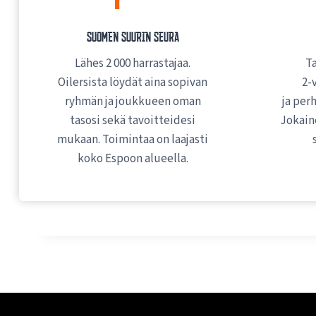
Suomen suurin seura
Lähes 2 000 harrastajaa.
T
Oilersista löydät aina sopivan
2-
ryhmän ja joukkueen oman
ja per
tasosi sekä tavoitteidesi
Jokain
mukaan. Toimintaa on laajasti
koko Espoon alueella.