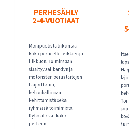
PERHESÄHLY
2-4-VUOTIAAT
5
Monipuolista liikuntaa
koko perheelle leikkien ja
Its
liikkuen. Toimintaan
laps
sisältyy salibandyn ja
Har
motoristen perustaitojen
laji
harjoittelua,
per
kehonhallinnan
keh
kehittämistä sekä
Toi
ryhmässä toimimista.
järj
Ryhmät ovat koko
kev
perheen
tur