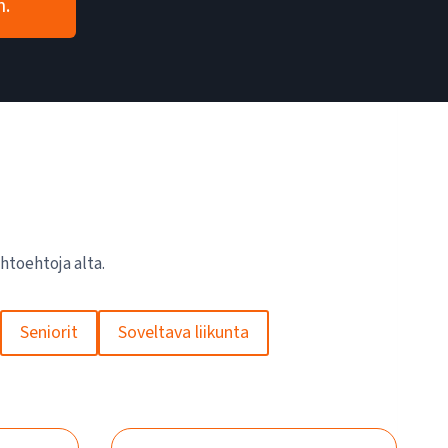
n.
htoehtoja alta.
Seniorit
Soveltava liikunta