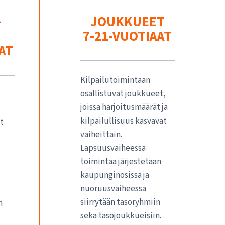
-
JOUKKUEET
7-21-VUOTIAAT
AAT
Kilpailutoimintaan
osallistuvat joukkueet,
joissa harjoitusmäärät ja
kilpailullisuus kasvavat
t
vaiheittain.
Lapsuusvaiheessa
toimintaa järjestetään
kaupunginosissa ja
nuoruusvaiheessa
siirrytään tasoryhmiin
n
sekä tasojoukkueisiin.