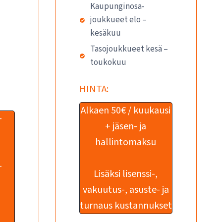
Kaupunginosa-
joukkueet elo –
kesäkuu
Tasojoukkueet kesä –
toukokuu
HINTA:
Alkaen 50€ / kuukausi
+
+ jäsen- ja
hallintomaksu
+
Lisäksi lisenssi-,
vakuutus-, asuste- ja
turnaus kustannukset
+