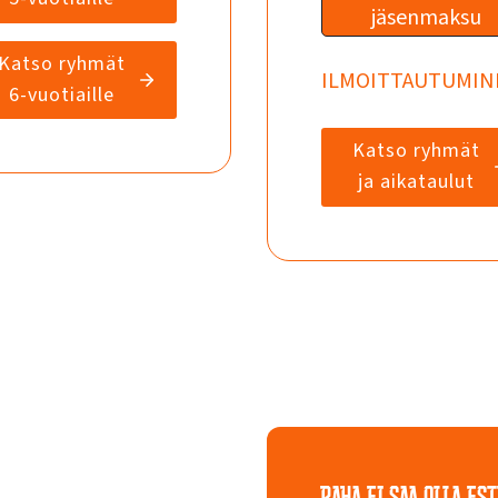
jäsenmaksu
Katso ryhmät
ILMOITTAUTUMIN
6-vuotiaille
Katso ryhmät
ja aikataulut
RAHA EI SAA OLLA EST