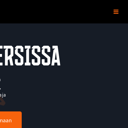
ersissa
n
,
 ja
emaan