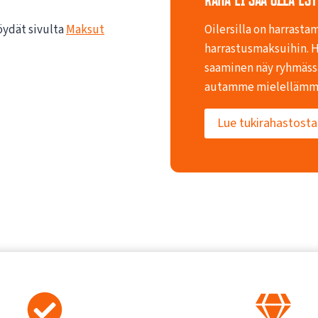
öydät sivulta
Maksut
Oilersilla on harrasta
harrastusmaksuihin. 
saaminen näy ryhmässä
autamme mielellämm
Lue tukirahastosta