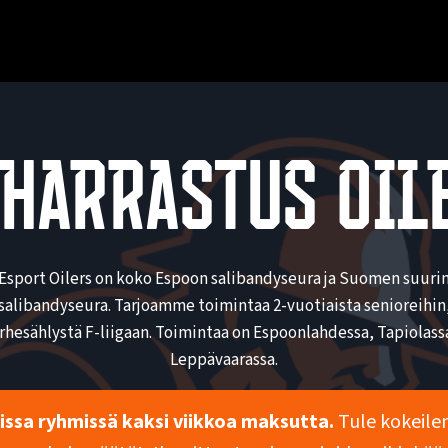
 HARRASTUS Oil
Esport Oilers on koko Espoon salibandyseura ja Suomen suuri
salibandyseura. Tarjoamme toimintaa 2-vuotiaista senioreihin
rhesählystä F-liigaan. Toimintaa on Espoonlahdessa, Tapiolassa
Leppävaarassa.
issa ryhmissä kaksi viikkoa maksutta.
Tule kokeil