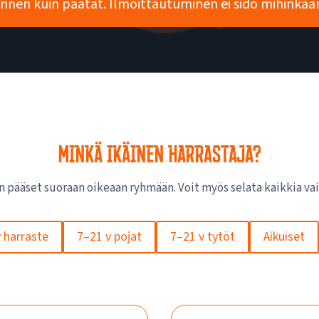
nnen kuin päätät. Ilmoittautuminen ei sido mihinkää
MINKÄ IKÄINEN HARRASTAJA?
iin pääset suoraan oikeaan ryhmään. Voit myös selata kaikkia vai
 harraste
7–21 v pojat
7–21 v tytöt
Aikuiset