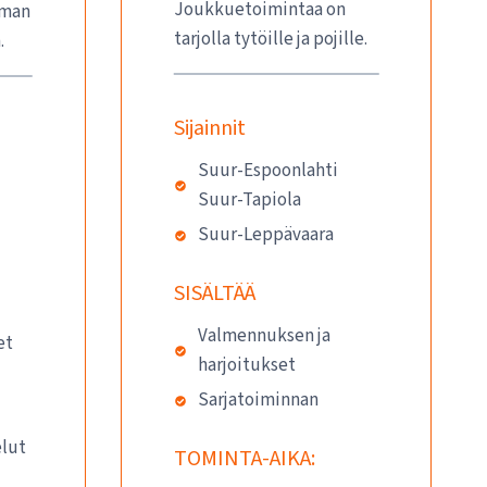
Joukkuetoimintaa on
lman
tarjolla tytöille ja pojille.
.
Sijainnit
Suur-Espoonlahti
Suur-Tapiola
Suur-Leppävaara
SISÄLTÄÄ
Valmennuksen ja
et
harjoitukset
Sarjatoiminnan
elut
TOMINTA-AIKA: