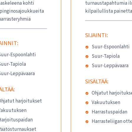
iaskeleena kohti
turnaustapahtumia i
pinginosajoukkueita
kilpailullista painetta
 harrasteryhmiä
SIJAINTI:
AINNIT:
Suur-Espoonlahti
Suur-Espoonlahti
Suur-Tapiola
Suur-Tapiola
Suur-Leppävaara
Suur-Leppävaara
SISÄLTÄÄ:
ÄLTÄÄ:
Ohjatut harjoituks
hjatut harjoitukset
Vakuutuksen
Vakuutuksen
Harrastuspaidan
Harjoituspaidan
Harrasteliigan ott
Päätösturnaukset