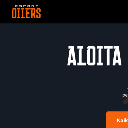
Siirry
sisältöön
Aloita
pe
Kaik