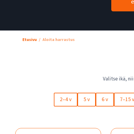
e
Etusivu
Aloita harrastus
Valitse ikä, n
2–4 v
5 v
6 v
7–15 v