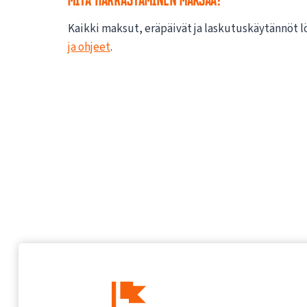
Kaikki maksut, eräpäivät ja laskutuskäytännöt l
ja ohjeet
.