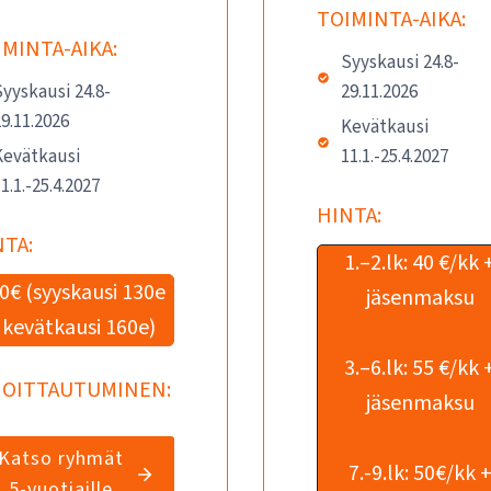
TOIMINTA-AIKA:
MINTA-AIKA:
Syyskausi 24.8-
yyskausi 24.8-
29.11.2026
9.11.2026
Kevätkausi
Kevätkausi
11.1.-25.4.2027
1.1.-25.4.2027
HINTA:
TA:
1.–2.lk: 40 €/kk 
0€ (syyskausi 130e
jäsenmaksu
 kevätkausi 160e)
3.–6.lk: 55 €/kk 
MOITTAUTUMINEN:
jäsenmaksu
Katso ryhmät
7.-9.lk: 50€/kk 
5-vuotiaille