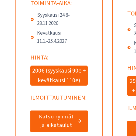
TOIMINTA-AIKA:
TOI
Syyskausi 24.8-
29.11.2026
S
Kevätkausi
2
11.1.-25.4.2027
1
HINTA:
HIN
200€ (syyskausi 90e +
kevätkausi 110e)
29
+
ILMOITTAUTUMINEN:
IL
Katso ryhmät
ja aikataulut