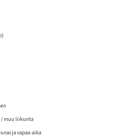
o)
nen
 / muu liikunta
unas ja vapaa-aika