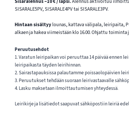
Sisaralennus –10 € / lapsi.
Alennus aktivoituu ilmoit
SISARALE5PV, SISARALE4PV tai SISARALE3PV.
Hintaan sisältyy
lounas, kattava välipala, leiripaita, P
alkaen ja hakea viimeistään klo 16.00. Ohjattu toiminta j
Peruutusehdot
1. Varatun leiripaikan voi peruuttaa 14 päivää ennen l
leiripaikasta täyden leirihinnan.
2. Sairastapauksissa palautamme poissaolopäivien leir
3. Peruutukset tehdään suoraan leirivastaavalle sähköp
4. Lasku maksetaan ilmoittautumisen yhteydessä.
Leirikirje ja lisätiedot saapuvat sähköpostiin leiriä edel