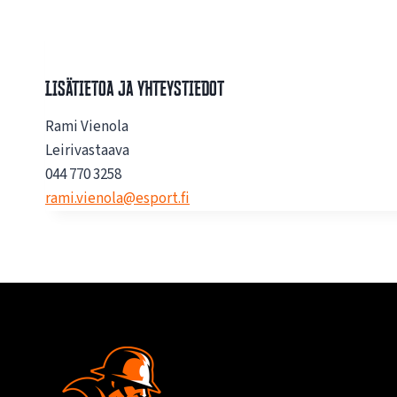
Lisätietoa ja yhteystiedot
Rami Vienola
Leirivastaava
044 770 3258
rami.vienola@esport.fi