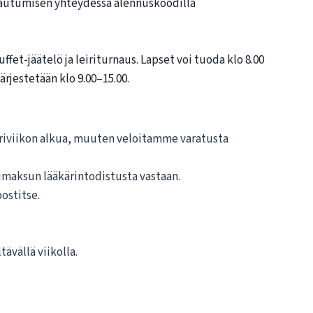
tautumisen yhteydessä alennuskoodilla
uffet-jäätelö ja leiriturnaus. Lapset voi tuoda klo 8.00
ärjestetään klo 9.00–15.00.
eiriviikon alkua, muuten veloitamme varatusta
imaksun lääkärintodistusta vastaan.
ostitse.
tävällä viikolla.