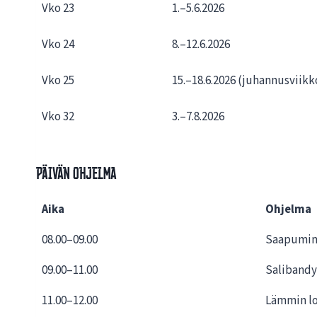
Vko 23
1.–5.6.2026
Vko 24
8.–12.6.2026
Vko 25
15.–18.6.2026 (juhannusviikk
Vko 32
3.–7.8.2026
Päivän ohjelma
Aika
Ohjelma
08.00–09.00
Saapumi
09.00–11.00
Salibandy
11.00–12.00
Lämmin lo