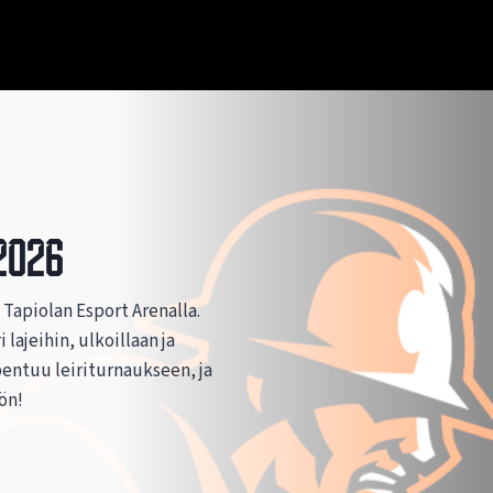
2026
e Tapiolan Esport Arenalla.
 lajeihin, ulkoillaan ja
pentuu leiriturnaukseen, ja
lön!