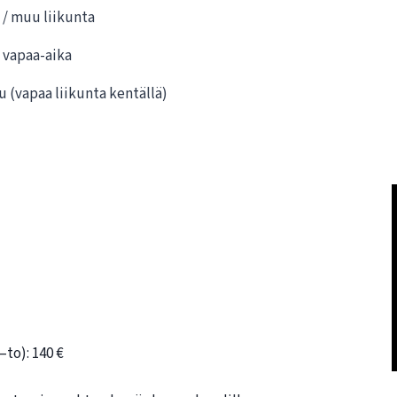
 / muu liikunta
a vapaa-aika
 (vapaa liikunta kentällä)
to): 140 €