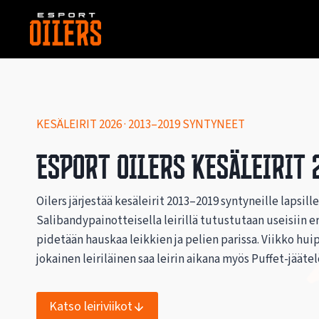
Siirry
sisältöön
KESÄLEIRIT 2026 · 2013–2019 SYNTYNEET
Esport Oilers kesäleirit 
Oilers järjestää kesäleirit 2013–2019 syntyneille lapsill
Salibandypainotteisella leirillä tutustutaan useisiin eri
pidetään hauskaa leikkien ja pelien parissa. Viikko hui
jokainen leiriläinen saa leirin aikana myös Puffet-jääte
Katso leiriviikot