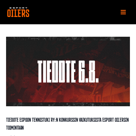
Siirry
sisältöön
Tiedote Espoon Tennistuki ry:n konkurssin vaikutuksista Esport Oilersin
toimintaan