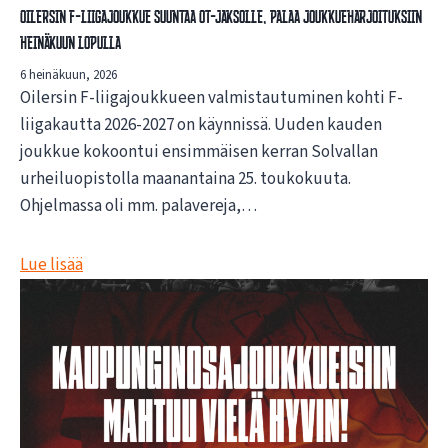
Oilersin F-liigajoukkue suuntaa OT-jaksolle, palaa joukkueharjoituksiin
heinäkuun lopulla
6 heinäkuun, 2026
Oilersin F-liigajoukkueen valmistautuminen kohti F-
liigakautta 2026-2027 on käynnissä. Uuden kauden
joukkue kokoontui ensimmäisen kerran Solvallan
urheiluopistolla maanantaina 25. toukokuuta.
Ohjelmassa oli mm. palavereja,…
Lue lisää