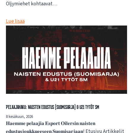
Öljymiehet kohtaavat…
Lue lisää
Pelaajahaku: Naisten edustus (Suomisarja) & U21 Tytöt SM
8 kesäkuun, 2026
𝐇𝐚𝐞𝐦𝐦𝐞 𝐩𝐞𝐥𝐚𝐚𝐣𝐢𝐚 𝐄𝐬𝐩𝐨𝐫𝐭 𝐎𝐢𝐥𝐞𝐫𝐬𝐢𝐧 𝐧𝐚𝐢𝐬𝐭𝐞𝐧
𝐞𝐝𝐮𝐬𝐭𝐮𝐬𝐣𝐨𝐮𝐤𝐤𝐮𝐞𝐞𝐬𝐞𝐞𝐧 𝐒𝐮𝐨𝐦𝐢𝐬𝐚𝐫𝐣𝐚𝐚𝐧! Etusivu Artikkelit