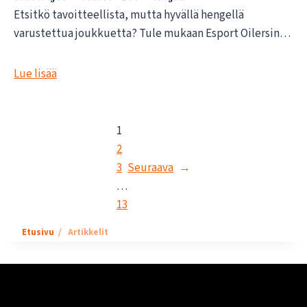
Etsitkö tavoitteellista, mutta hyvällä hengellä
varustettua joukkuetta? Tule mukaan Esport Oilersin…
Lue lisää
1
2
3
Seuraava
→
…
13
Etusivu
Artikkelit