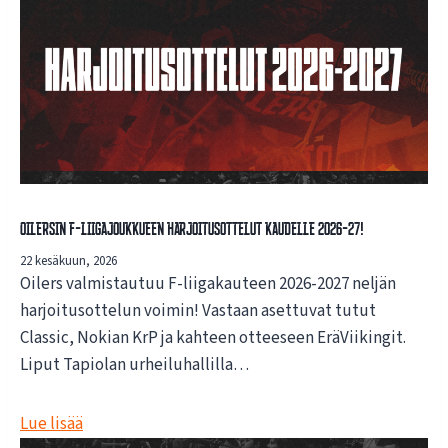
Oilersin F-liigajoukkueen harjoitusottelut kaudelle 2026-27!
22 kesäkuun, 2026
Oilers valmistautuu F-liigakauteen 2026-2027 neljän
harjoitusottelun voimin! Vastaan asettuvat tutut
Classic, Nokian KrP ja kahteen otteeseen EräViikingit.
Liput Tapiolan urheiluhallilla…
Lue lisää