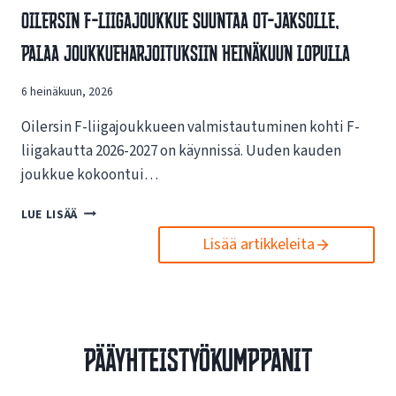
V
Oilersin F-Liigajoukkue Suuntaa OT-Jaksolle,
S
A
I
Palaa Joukkueharjoituksiin Heinäkuun Lopulla
I
N
K
U
U
6 heinäkuun, 2026
U
T
S
U
Oilersin F-liigajoukkueen valmistautuminen kohti F-
I
K
L
liigakautta 2026-2027 on käynnissä. Uuden kauden
S
L
joukkue kokoontui…
I
E
S
N
O
LUE LISÄÄ
T
E
I
A
T
Lisää artikkeleita
L
E
T
E
S
I
R
P
S
S
O
I
I
R
V
N
T
Pääyhteistyökumppanit
U
F
O
I
-
I
L