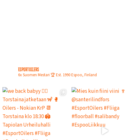
N
L
O
P
U
L
L
A
esportoilers
6x Suomen Mestari 🏆
Est. 1990
Espoo, Finland