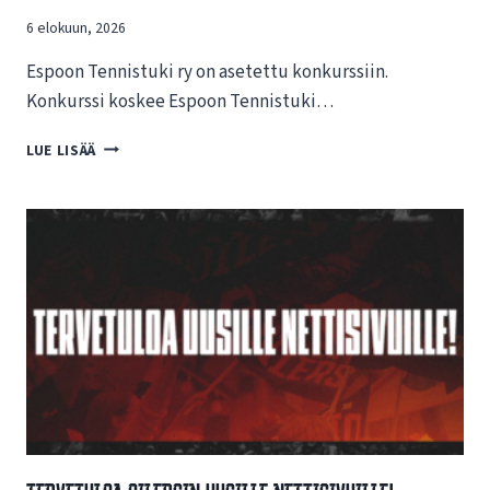
6 elokuun, 2026
Espoon Tennistuki ry on asetettu konkurssiin.
Konkurssi koskee Espoon Tennistuki…
T
LUE LISÄÄ
I
E
D
O
T
E
E
S
P
O
O
N
T
E