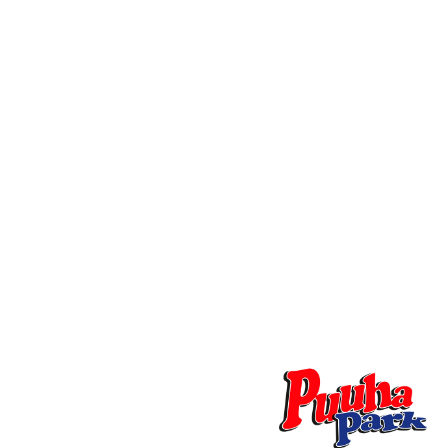
J
A
K
S
O
L
L
E
,
P
A
L
A
A
J
O
U
K
K
U
E