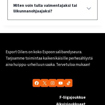
Miten voin tulla valmentajaksi tai
liikunnanohjaajaksi?
Esport Oilers on koko Espoon salibandyseura.
Tarjoamme toimintaa kaikenikäisille perhesählystä
aina huippu-urheiluun saaka. Tervetuloa mukaan!
F-liigajoukkue
Aikuisjoukkueet