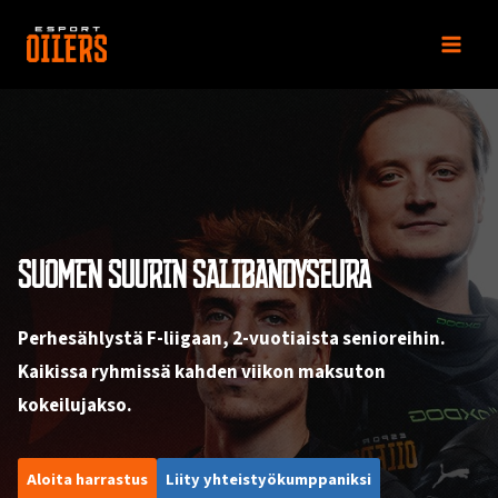
Siirry
sisältöön
SUOMEN SUURIN SALIBANDYSEURA
Perhesählystä F-liigaan, 2-vuotiaista senioreihin.
Kaikissa ryhmissä kahden viikon maksuton
kokeilujakso.
Aloita harrastus
Liity yhteistyökumppaniksi