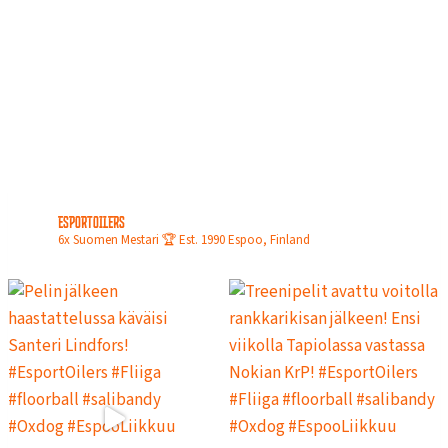
N
L
O
P
U
L
L
A
esportoilers
6x Suomen Mestari 🏆
Est. 1990
Espoo, Finland