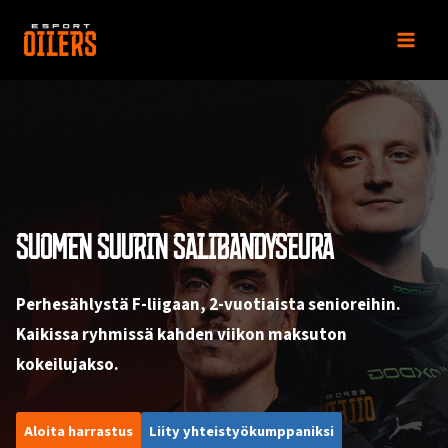
Siirry
sisältöön
SUOMEN SUURIN SALIBANDYSEURA
Perhesählystä F-liigaan, 2-vuotiaista senioreihin.
Kaikissa ryhmissä kahden viikon maksuton
kokeilujakso.
Aloita harrastus
Liity yhteistyökumppaniksi