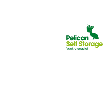
J
A
K
S
O
L
L
E
,
P
A
L
A
A
J
O
U
K
K
U
E