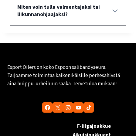
Miten voin tulla valmentajaksi tai
liikunnanohjaajaksi?
Esport Oilers on koko Espoon salibandyseura.
Tarjoamme toimintaa kaikenikäisille perhesählystä
aina huippu-urheiluun saaka. Tervetuloa mukaan!
F-liigajoukkue
Aikuisjoukkueet