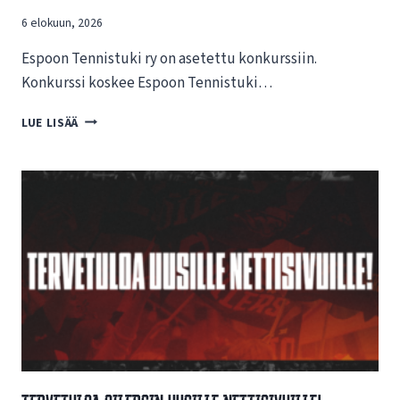
6 elokuun, 2026
Espoon Tennistuki ry on asetettu konkurssiin.
Konkurssi koskee Espoon Tennistuki…
T
LUE LISÄÄ
I
E
D
O
T
E
E
S
P
O
O
N
T
E