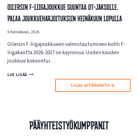
V
Oilersin F-Liigajoukkue Suuntaa OT-Jaksolle,
S
A
I
Palaa Joukkueharjoituksiin Heinäkuun Lopulla
I
N
K
U
U
6 heinäkuun, 2026
U
T
S
U
Oilersin F-liigajoukkueen valmistautuminen kohti F-
I
K
L
liigakautta 2026-2027 on käynnissä. Uuden kauden
S
L
joukkue kokoontui…
I
E
S
N
O
LUE LISÄÄ
T
E
I
A
T
Lisää artikkeleita
L
E
T
E
S
I
R
P
S
S
O
I
I
R
V
N
T
Pääyhteistyökumppanit
U
F
O
I
-
I
L