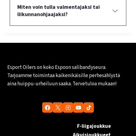
Miten voin tulla valmentajaksi tai
liikunnanohjaajaksi?
Esport Oilers on koko Espoon salibandyseura.
Tarjoamme toimintaa kaikenikäisille perhesählystä
aina huippu-urheiluun saaka. Tervetuloa mukaan!
F-liigajoukkue
Aikuisjoukkueet