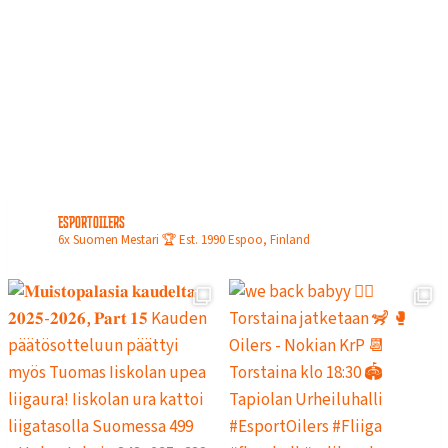
N
L
O
P
U
L
L
A
esportoilers
6x Suomen Mestari 🏆
Est. 1990
Espoo, Finland