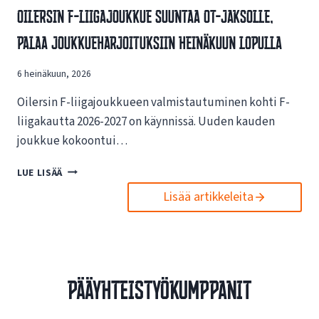
V
Oilersin F-Liigajoukkue Suuntaa OT-Jaksolle,
S
A
I
Palaa Joukkueharjoituksiin Heinäkuun Lopulla
I
N
K
U
U
6 heinäkuun, 2026
U
T
S
U
Oilersin F-liigajoukkueen valmistautuminen kohti F-
I
K
L
liigakautta 2026-2027 on käynnissä. Uuden kauden
S
L
joukkue kokoontui…
I
E
S
N
O
LUE LISÄÄ
T
E
I
A
T
Lisää artikkeleita
L
E
T
E
S
I
R
P
S
S
O
I
I
R
V
N
T
Pääyhteistyökumppanit
U
F
O
I
-
I
L