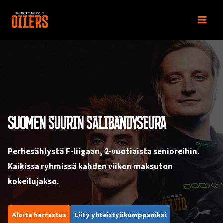
Siirry
sisältöön
SUOMEN SUURIN SALIBANDYSEURA
Perhesählystä F-liigaan, 2-vuotiaista senioreihin.
Kaikissa ryhmissä kahden viikon maksuton
kokeilujakso.
Aloita harrastus
Liity yhteistyökumppaniksi