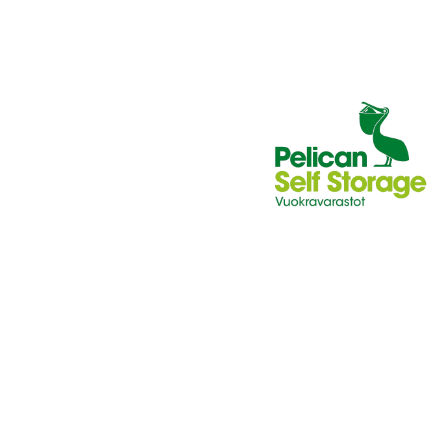
J
A
K
S
O
L
L
E
,
P
A
L
A
A
J
O
U
K
K
U
E