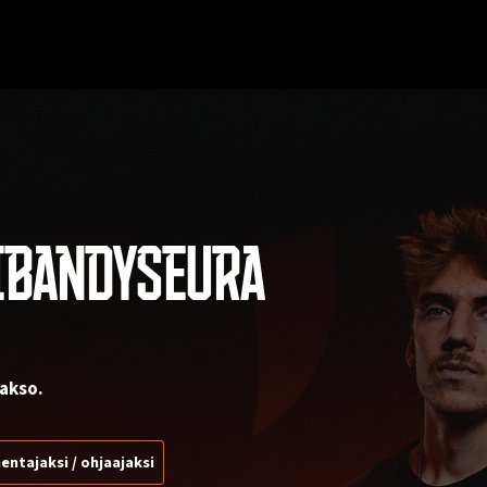
IBANDYSEURA
akso.
entajaksi / ohjaajaksi