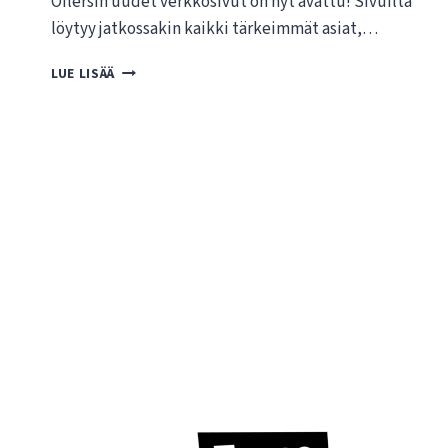
Oilersin uudet verkkosivut on nyt avattu! Sivuilta
löytyy jatkossakin kaikki tärkeimmät asiat,…
T
LUE LISÄÄ
E
R
V
E
T
U
L
O
A
O
I
L
E
R
S
I
N
U