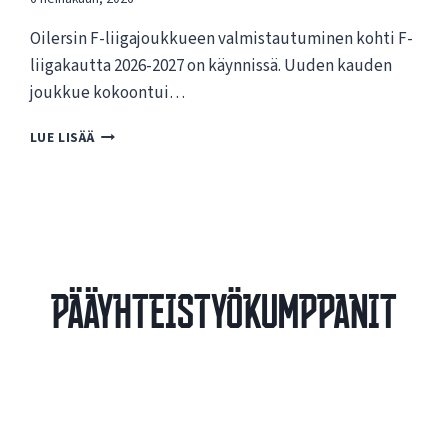
Oilersin F-liigajoukkueen valmistautuminen kohti F-
liigakautta 2026-2027 on käynnissä. Uuden kauden
joukkue kokoontui…
O
LUE LISÄÄ
I
L
E
R
S
I
N
Pääyhteistyökumppanit
F
-
L
I
I
G
A