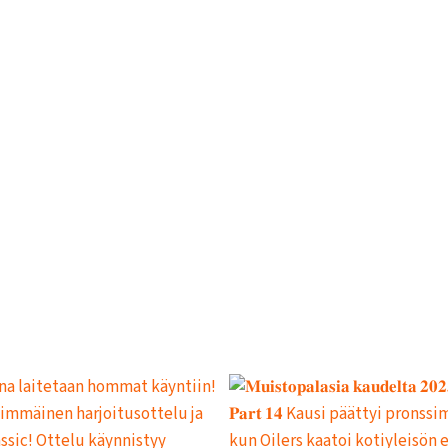
L
L
E
,
P
A
L
A
A
J
O
U
K
K
U
E
H
A
R
J
O