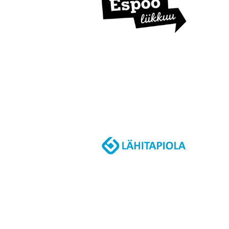
U
S
I
L
L
E
N
E
T
T
I
S
I
V
U
I
L
L
E
!