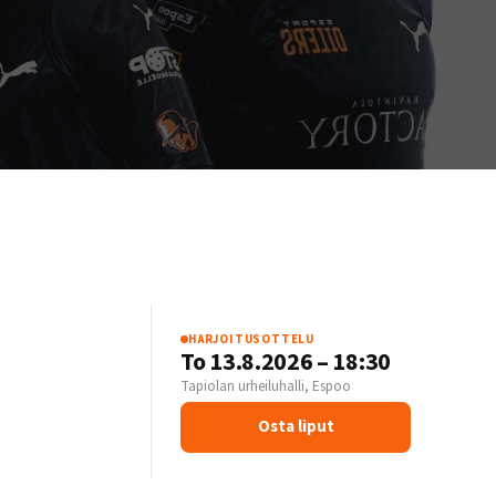
HARJOITUSOTTELU
S
To 13.8.2026 – 18:30
Tapiolan urheiluhalli, Espoo
Osta liput