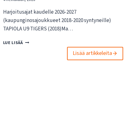
Harjoitusajat kaudelle 2026-2027
(kaupunginosajoukkueet 2018-2020 syntyneille)
TAPIOLA U9 TIGERS (2018)Ma…
K
LUE LISÄÄ
A
Lisää artikkeleita
U
P
U
N
G
I
N
O
S
A
J
O
U