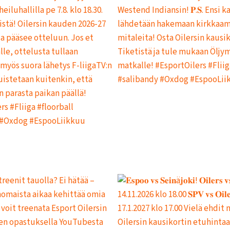
I
T
U
K
S
I
I
N
H
E
I
N
Ä
K
U
U
N
L
O
P
U