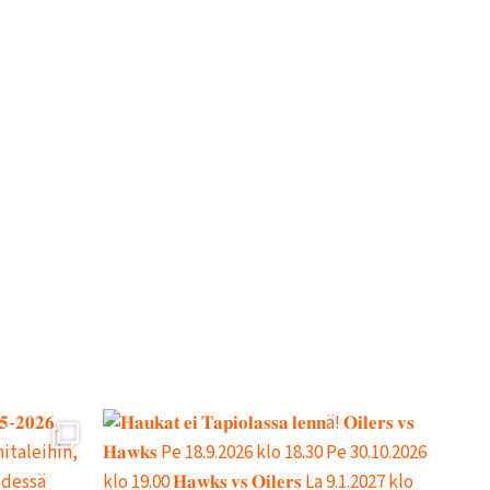
V
I
N
M
U
K
A
A
N
!