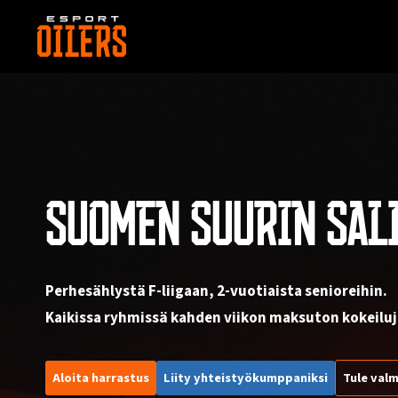
Siirry
sisältöön
SUOMEN SUURIN SAL
Perhesählystä F-liigaan, 2-vuotiaista senioreihin.
Kaikissa ryhmissä kahden viikon maksuton kokeiluj
Aloita harrastus
Liity yhteistyökumppaniksi
Tule valm