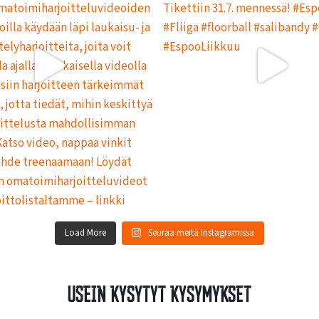
L
L
A
Load More
Seuraa meitä Instagramissa
Usein kysytyt kysymykset