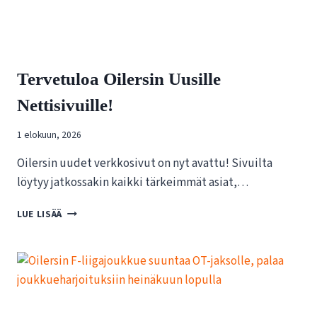
O
O
N
T
E
Tervetuloa Oilersin Uusille
N
N
Nettisivuille!
I
S
1 elokuun, 2026
T
U
Oilersin uudet verkkosivut on nyt avattu! Sivuilta
K
I
löytyy jatkossakin kaikki tärkeimmät asiat,…
R
Y
T
LUE LISÄÄ
:
E
N
R
K
V
O
E
N
T
K
U
U
L