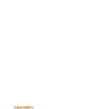
I
N
H
E
I
N
Ä
K
U
U
N
L
O
P
U
L
L
A
esportoilers