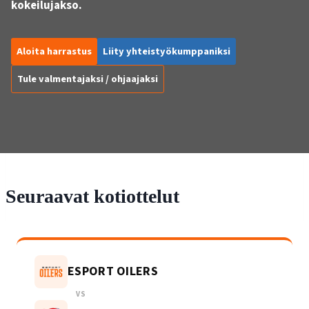
kokeilujakso.
Aloita harrastus
Liity yhteistyökumppaniksi
Tule valmentajaksi / ohjaajaksi
Seuraavat kotiottelut
ESPORT OILERS
VS