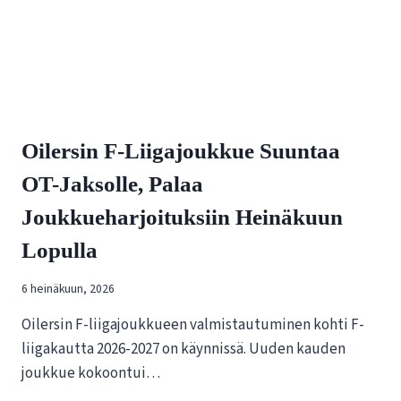
R
O
S
A
S
O
I
I
N
L
V
E
A
R
I
Oilersin F-Liigajoukkue Suuntaa
S
K
I
OT-Jaksolle, Palaa
U
N
T
U
Joukkueharjoituksiin Heinäkuun
U
U
K
S
Lopulla
S
I
I
L
6 heinäkuun, 2026
S
L
T
E
Oilersin F-liigajoukkueen valmistautuminen kohti F-
A
N
liigakautta 2026-2027 on käynnissä. Uuden kauden
E
E
joukkue kokoontui…
S
T
P
T