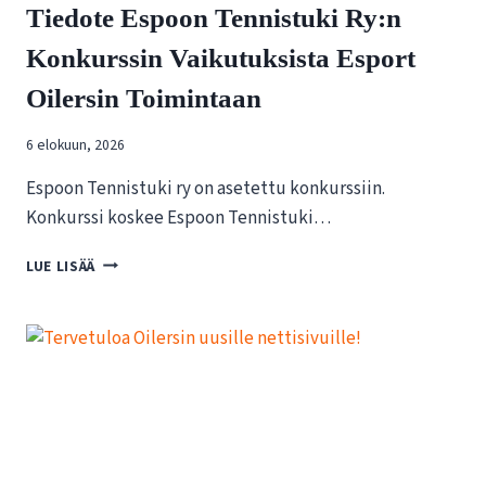
Tiedote Espoon Tennistuki Ry:n
Konkurssin Vaikutuksista Esport
Oilersin Toimintaan
6 elokuun, 2026
Espoon Tennistuki ry on asetettu konkurssiin.
Konkurssi koskee Espoon Tennistuki…
T
LUE LISÄÄ
I
E
D
O
T
E
E
S
P