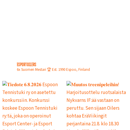
N
L
O
P
U
L
L
A
esportoilers
6x Suomen Mestari 🏆
Est. 1990
Espoo, Finland