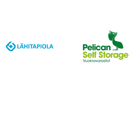
J
A
K
S
O
L
L
E
,
P
A
L
A
A
J
O
U
K
K
U
E