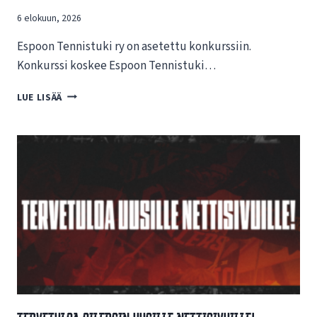
6 elokuun, 2026
Espoon Tennistuki ry on asetettu konkurssiin.
Konkurssi koskee Espoon Tennistuki…
T
LUE LISÄÄ
I
E
D
O
T
E
E
S
P
O
O
N
T
E