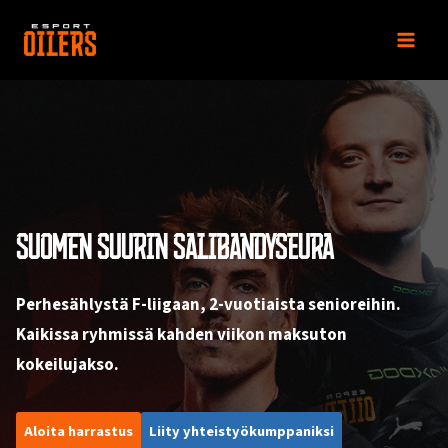
Siirry
sisältöön
SUOMEN SUURIN SALIBANDYSEURA
Perhesählystä F-liigaan, 2-vuotiaista senioreihin.
Kaikissa ryhmissä kahden viikon maksuton
kokeilujakso.
Aloita harrastus
Liity yhteistyökumppaniksi