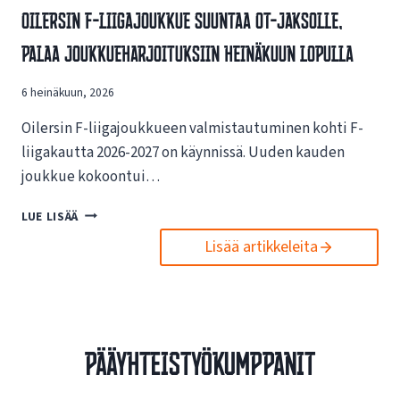
V
Oilersin F-Liigajoukkue Suuntaa OT-Jaksolle,
S
A
I
Palaa Joukkueharjoituksiin Heinäkuun Lopulla
I
N
K
U
U
6 heinäkuun, 2026
U
T
S
U
Oilersin F-liigajoukkueen valmistautuminen kohti F-
I
K
L
liigakautta 2026-2027 on käynnissä. Uuden kauden
S
L
joukkue kokoontui…
I
E
S
N
O
LUE LISÄÄ
T
E
I
A
T
Lisää artikkeleita
L
E
T
E
S
I
R
P
S
S
O
I
I
R
V
N
T
Pääyhteistyökumppanit
U
F
O
I
-
I
L