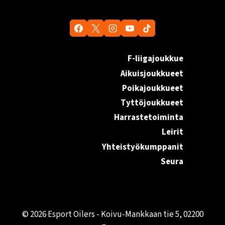
F-liigajoukkue
Aikuisjoukkueet
Poikajoukkueet
Tyttöjoukkueet
Harrastetoiminta
Leirit
Yhteistyökumppanit
Seura
© 2026 Esport Oilers - Koivu-Mankkaan tie 5, 02200