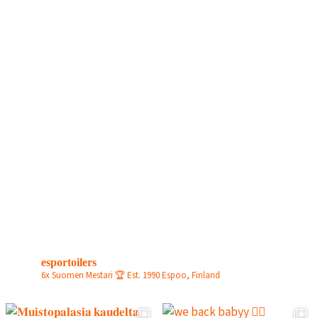
E
I
N
Ä
K
U
U
N
L
O
P
U
L
L
A
esportoilers
6x Suomen Mestari 🏆
Est. 1990
Espoo, Finland