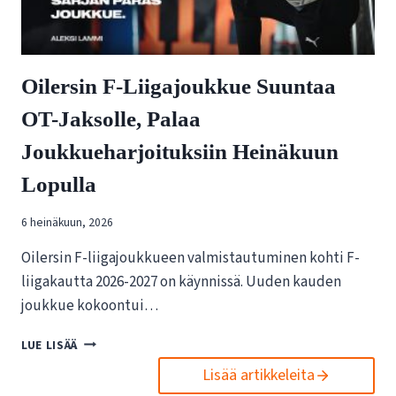
I
I
N
L
V
E
A
R
I
Oilersin F-Liigajoukkue Suuntaa
S
K
I
OT-Jaksolle, Palaa
U
N
T
U
Joukkueharjoituksiin Heinäkuun
U
U
K
S
Lopulla
S
I
I
L
6 heinäkuun, 2026
S
L
T
E
Oilersin F-liigajoukkueen valmistautuminen kohti F-
A
N
liigakautta 2026-2027 on käynnissä. Uuden kauden
E
E
joukkue kokoontui…
S
T
P
T
O
O
I
LUE LISÄÄ
I
R
S
Lisää artikkeleita
L
T
I