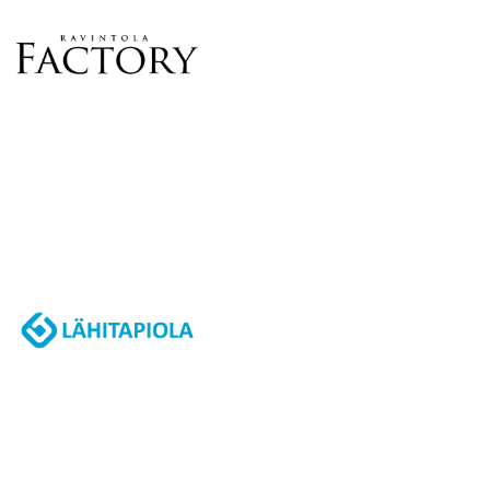
N
T
A
A
O
T
-
J
A
K
S
O
L
L
E
,
P
A
L
A
A