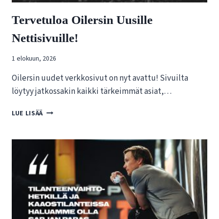
E
Tervetuloa Oilersin Uusille
N
N
Nettisivuille!
I
S
1 elokuun, 2026
T
U
Oilersin uudet verkkosivut on nyt avattu! Sivuilta
K
I
löytyy jatkossakin kaikki tärkeimmät asiat,…
R
Y
T
LUE LISÄÄ
:
E
N
R
K
V
O
E
N
T
K
U
U
L
R
O
S
A
S
O