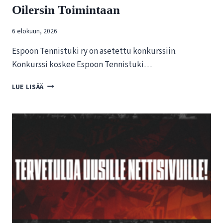
Oilersin Toimintaan
6 elokuun, 2026
Espoon Tennistuki ry on asetettu konkurssiin.
Konkurssi koskee Espoon Tennistuki…
T
LUE LISÄÄ
I
E
D
O
T
E
E
S
P
O
O
N
T