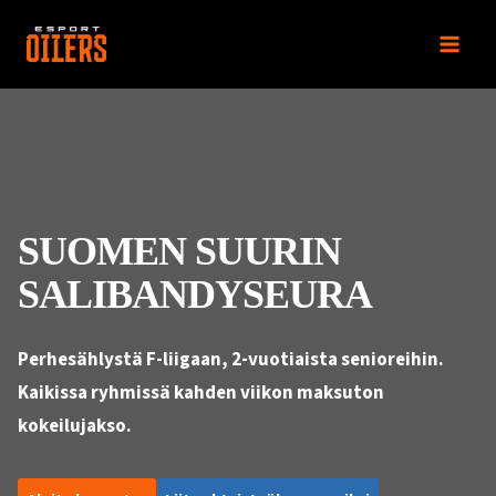
Siirry
sisältöön
SUOMEN SUURIN
SALIBANDYSEURA
Perhesählystä F-liigaan, 2-vuotiaista senioreihin.
Kaikissa ryhmissä kahden viikon maksuton
kokeilujakso.