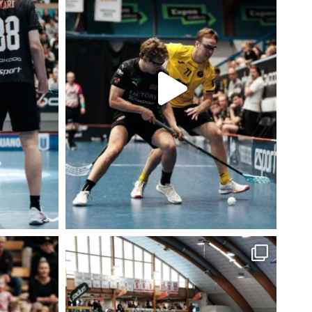
I
T
U
K
S
I
I
N
H
E
I
N
Ä
K
U
U
N
L
O
P
U