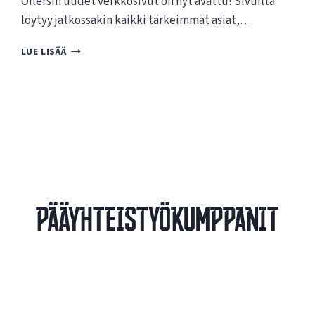
Oilersin uudet verkkosivut on nyt avattu! Sivuilta
löytyy jatkossakin kaikki tärkeimmät asiat,…
T
LUE LISÄÄ
E
R
V
E
T
U
L
O
A
O
Pääyhteistyökumppanit
I
L
E
R
S
I
N
U