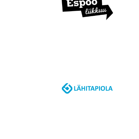
I
S
T
U
K
I
R
Y
:
N
K
O
N
K
U
R
S
S
I
N
V