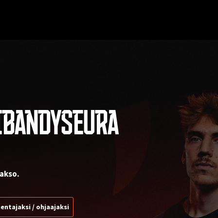
IBANDYSEURA
akso.
entajaksi / ohjaajaksi