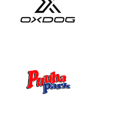
J
O
U
K
K
U
E
S
U
U
N
T
A
A
O
T
-
J
A
K
S
O