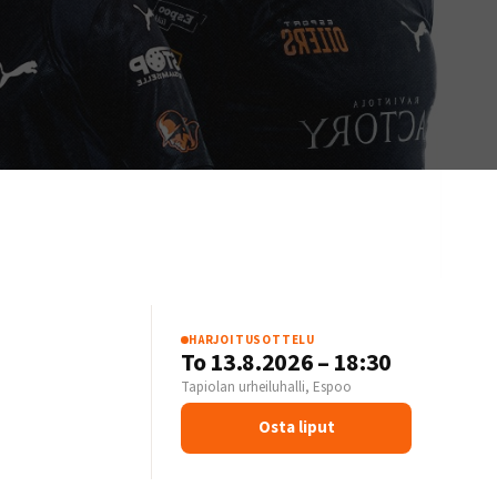
HARJOITUSOTTELU
S
To 13.8.2026 – 18:30
Tapiolan urheiluhalli, Espoo
Osta liput