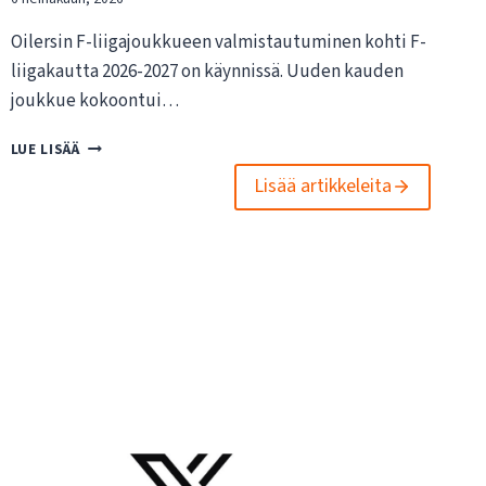
Oilersin F-liigajoukkueen valmistautuminen kohti F-
liigakautta 2026-2027 on käynnissä. Uuden kauden
joukkue kokoontui…
O
LUE LISÄÄ
I
Lisää artikkeleita
L
E
R
S
I
N
F
-
L
I
I
G
A