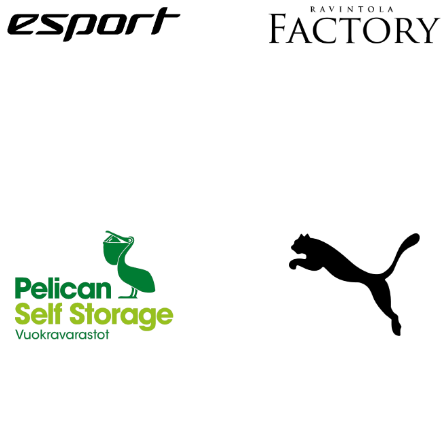
U
S
I
L
L
E
N
E
T
T
I
S
I
V
U
I
L
L
E
!