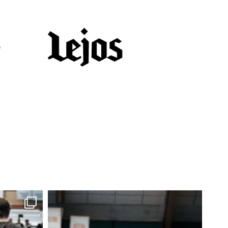
L
L
E
,
P
A
L
A
A
J
O
U
K
K
U
E
H
A
R
J
O