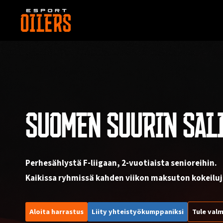
Siirry
sisältöön
SUOMEN SUURIN SAL
Perhesählystä F-liigaan, 2-vuotiaista senioreihin.
Kaikissa ryhmissä kahden viikon maksuton kokeiluj
Aloita harrastus
Liity yhteistyökumppaniksi
Tule valm