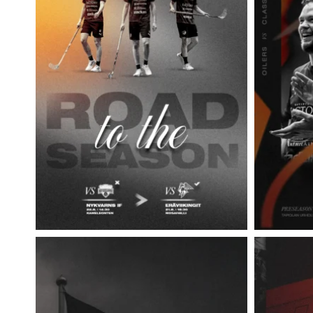
E
R
S
I
N
T
O
I
M
I
N
T
A
A
N