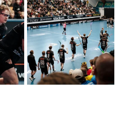
L
L
A