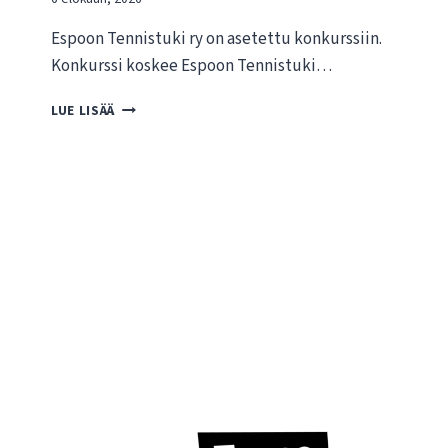
Espoon Tennistuki ry on asetettu konkurssiin.
Konkurssi koskee Espoon Tennistuki…
T
LUE LISÄÄ
I
E
D
O
T
E
E
S
P
O
O
N
T
E
N
N