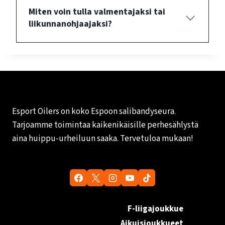
Miten voin tulla valmentajaksi tai
liikunnanohjaajaksi?
Esport Oilers on koko Espoon salibandyseura.
Tarjoamme toimintaa kaikenikäisille perhesählystä
aina huippu-urheiluun saaka. Tervetuloa mukaan!
F-liigajoukkue
Aikuisjoukkueet