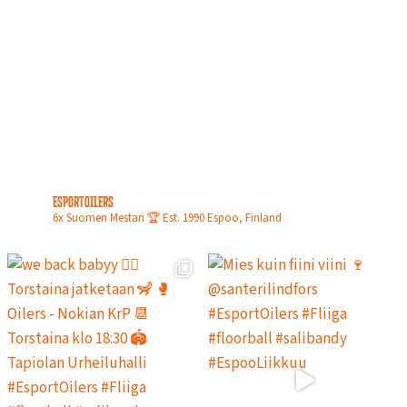
N
L
O
P
U
L
L
A
esportoilers
6x Suomen Mestari 🏆
Est. 1990
Espoo, Finland