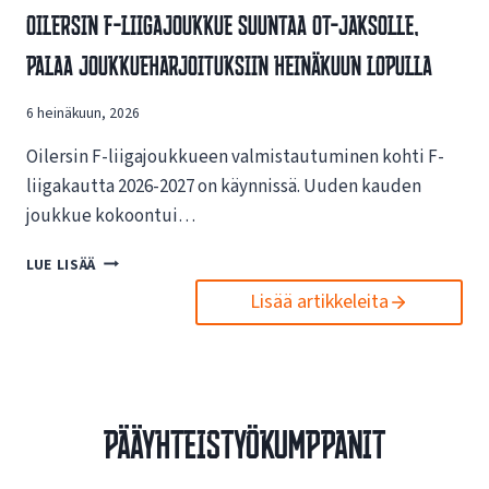
V
Oilersin F-Liigajoukkue Suuntaa OT-Jaksolle,
S
A
I
Palaa Joukkueharjoituksiin Heinäkuun Lopulla
I
N
K
U
U
6 heinäkuun, 2026
U
T
S
U
Oilersin F-liigajoukkueen valmistautuminen kohti F-
I
K
L
liigakautta 2026-2027 on käynnissä. Uuden kauden
S
L
joukkue kokoontui…
I
E
S
N
O
LUE LISÄÄ
T
E
I
A
T
Lisää artikkeleita
L
E
T
E
S
I
R
P
S
S
O
I
I
R
V
N
T
Pääyhteistyökumppanit
U
F
O
I
-
I
L