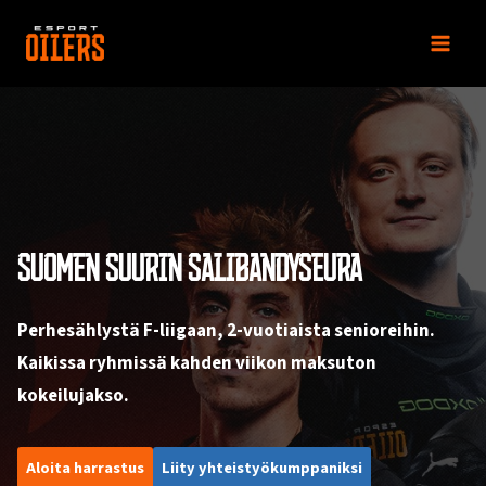
Siirry
sisältöön
SUOMEN SUURIN SALIBANDYSEURA
Perhesählystä F-liigaan, 2-vuotiaista senioreihin.
Kaikissa ryhmissä kahden viikon maksuton
kokeilujakso.
Aloita harrastus
Liity yhteistyökumppaniksi