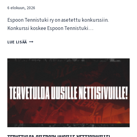
6 elokuun, 2026
Espoon Tennistuki ry on asetettu konkurssiin.
Konkurssi koskee Espoon Tennistuki…
T
LUE LISÄÄ
I
E
D
O
T
E
E
S
P
O
O
N
T
E