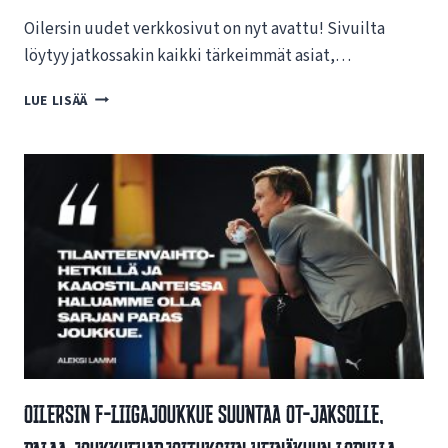
Oilersin uudet verkkosivut on nyt avattu! Sivuilta
löytyy jatkossakin kaikki tärkeimmät asiat,…
T
LUE LISÄÄ
E
R
V
E
T
U
L
O
A
O
I
L
E
R
Oilersin F-Liigajoukkue Suuntaa OT-Jaksolle,
S
I