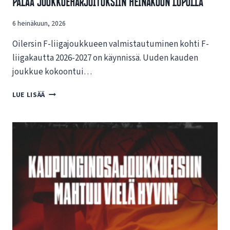
Palaa Joukkueharjoituksiin Heinäkuun Lopulla
N
U
6 heinäkuun, 2026
U
S
Oilersin F-liigajoukkueen valmistautuminen kohti F-
I
L
liigakautta 2026-2027 on käynnissä. Uuden kauden
L
joukkue kokoontui…
E
N
O
LUE LISÄÄ
E
I
T
L
T
E
I
R
S
S
I
I
V
N
U
F
I
-
L
L
L
I
E
I
!