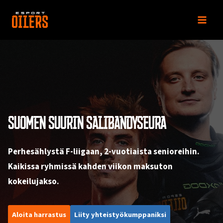
Siirry
sisältöön
SUOMEN SUURIN SALIBANDYSEURA
Perhesählystä F-liigaan, 2-vuotiaista senioreihin.
Kaikissa ryhmissä kahden viikon maksuton
kokeilujakso.
Aloita harrastus
Liity yhteistyökumppaniksi