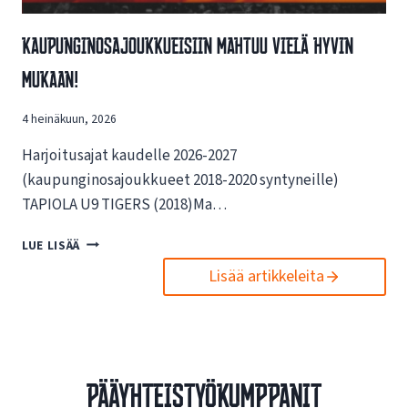
G
A
Kaupunginosajoukkueisiin Mahtuu Vielä Hyvin
J
O
Mukaan!
U
K
4 heinäkuun, 2026
K
U
Harjoitusajat kaudelle 2026-2027
E
S
(kaupunginosajoukkueet 2018-2020 syntyneille)
U
TAPIOLA U9 TIGERS (2018)Ma…
U
N
K
LUE LISÄÄ
T
A
A
Lisää artikkeleita
U
A
P
O
U
T
N
-
G
J
I
Pääyhteistyökumppanit
A
N
K