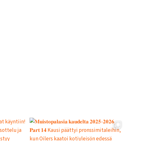
L
L
E
,
P
A
L
A
A
J
O
U
K
K
U
E
H
A
R
J
O