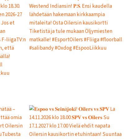
I
T
U
K
S
I
I
N
H
E
I
N
Ä
K
U
U
N
L
O
P
U