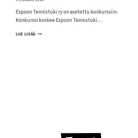
Espoon Tennistuki ry on asetettu konkurssiin.
Konkurssi koskee Espoon Tennistuki…
T
LUE LISÄÄ
I
E
D
O
T
E
E
S
P
O
O
N
T
E
N
N