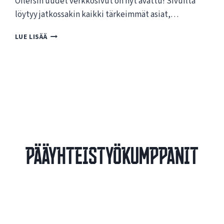
Oilersin uudet verkkosivut on nyt avattu! Sivuilta
löytyy jatkossakin kaikki tärkeimmät asiat,…
T
LUE LISÄÄ
E
R
V
E
T
U
L
O
A
O
Pääyhteistyökumppanit
I
L
E
R
S
I
N
U