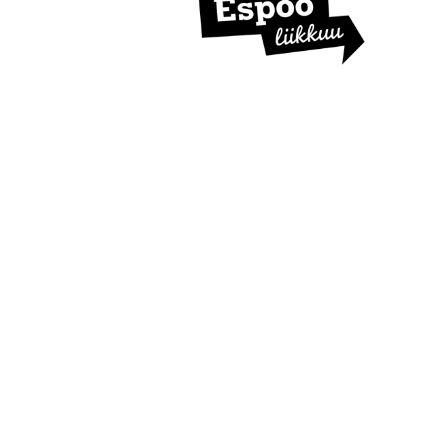
I
S
T
U
K
I
R
Y
:
N
K
O
N
K
U
R
S
S
I
N
V