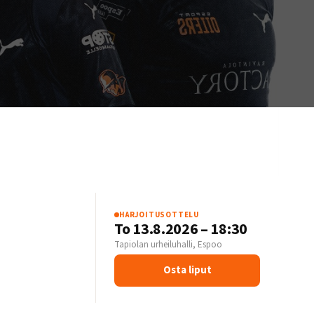
HARJOITUSOTTELU
S
To 13.8.2026 – 18:30
Tapiolan urheiluhalli, Espoo
Osta liput