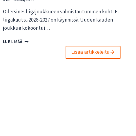
Oilersin F-liigajoukkueen valmistautuminen kohti F-
liigakautta 2026-2027 on käynnissä. Uuden kauden
joukkue kokoontui…
O
LUE LISÄÄ
I
Lisää artikkeleita
L
E
R
S
I
N
F
-
L
I
I
G
A