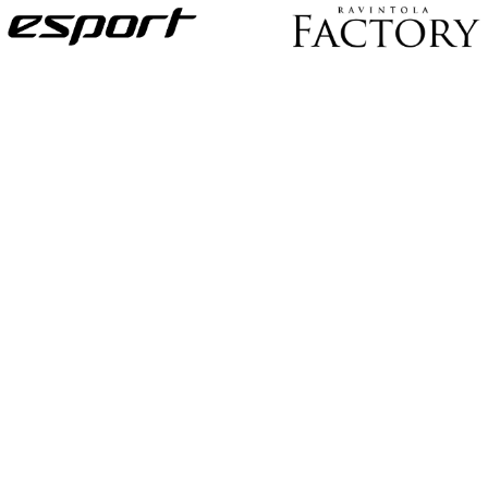
U
S
I
L
L
E
N
E
T
T
I
S
I
V
U
I
L
L
E
!