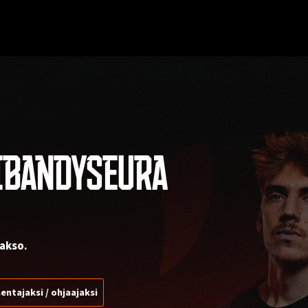
IBANDYSEURA
akso.
entajaksi / ohjaajaksi