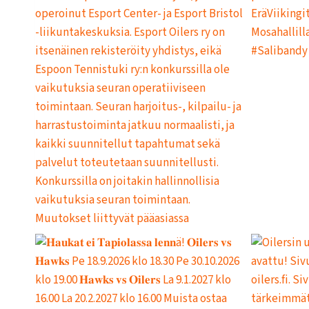
E
R
S
I
N
T
O
I
M
I
N
T
A
A
N