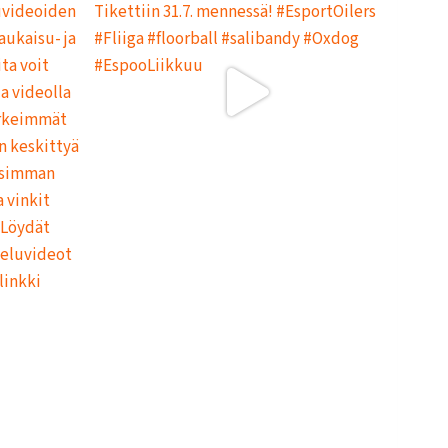
L
L
A