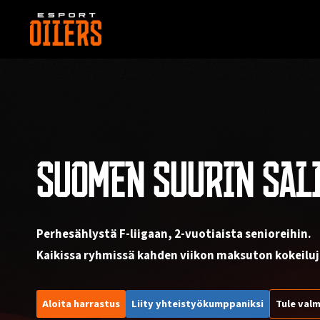
Siirry
sisältöön
SUOMEN SUURIN SAL
Perhesählystä F-liigaan, 2-vuotiaista senioreihin.
Kaikissa ryhmissä kahden viikon maksuton kokeiluj
Aloita harrastus
Liity yhteistyökumppaniksi
Tule valm