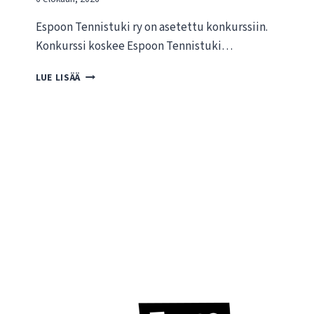
Espoon Tennistuki ry on asetettu konkurssiin.
Konkurssi koskee Espoon Tennistuki…
T
LUE LISÄÄ
I
E
D
O
T
E
E
S
P
O
O
N
T
E
N
N