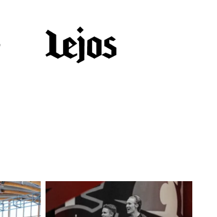
L
L
E
,
P
A
L
A
A
J
O
U
K
K
U
E
H
A
R
J
O