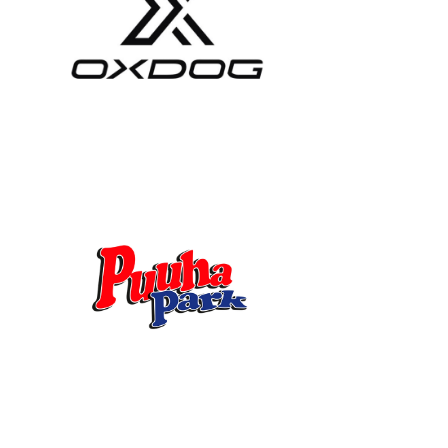
J
O
U
K
K
U
E
S
U
U
N
T
A
A
O
T
-
J
A
K
S
O