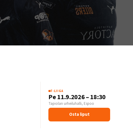
F-LIIGA
S
Pe 11.9.2026 – 18:30
Tapiolan urheiluhalli, Espoo
Osta liput