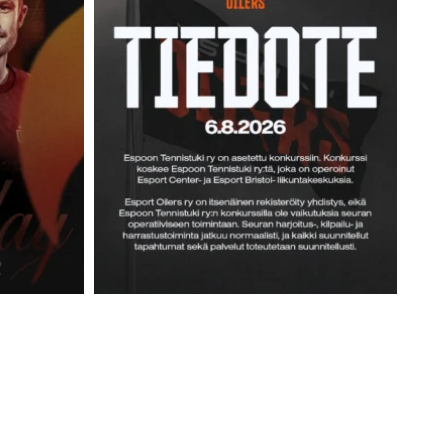
L
L
A