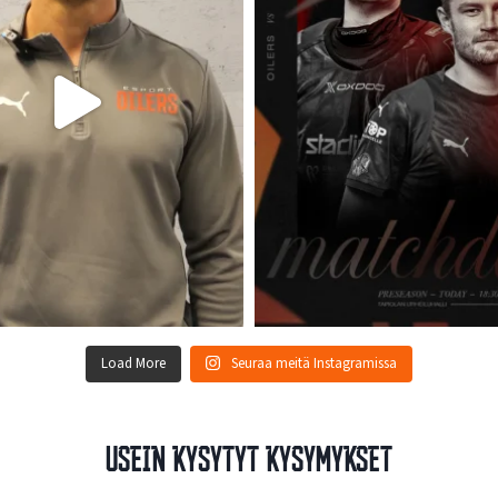
Load More
Seuraa meitä Instagramissa
Usein kysytyt kysymykset