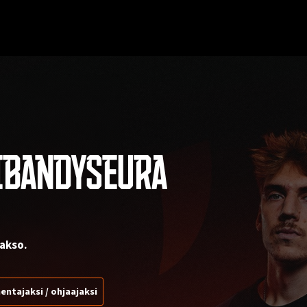
IBANDYSEURA
akso.
entajaksi / ohjaajaksi