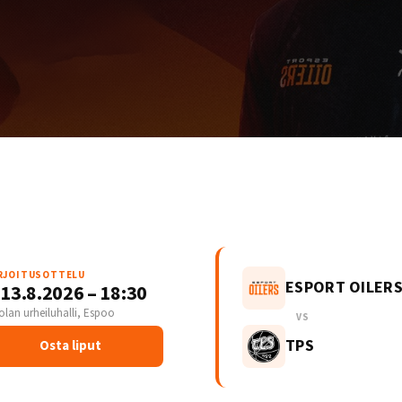
RJOITUSOTTELU
ESPORT OILER
 13.8.2026 – 18:30
olan urheiluhalli, Espoo
VS
TPS
Osta liput