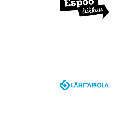
I
S
T
U
K
I
R
Y
:
N
K
O
N
K
U
R
S
S
I
N
V