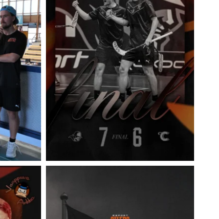
I
T
U
K
S
I
I
N
H
E
I
N
Ä
K
U
U
N
L
O
P
U