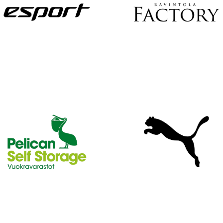
U
S
I
L
L
E
N
E
T
T
I
S
I
V
U
I
L
L
E
!