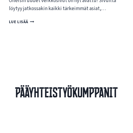
Oilersin uudet verkkosivut on nyt avattu! Sivuilta
löytyy jatkossakin kaikki tärkeimmät asiat,…
T
LUE LISÄÄ
E
R
V
E
T
U
L
O
A
O
Pääyhteistyökumppanit
I
L
E
R
S
I
N
U