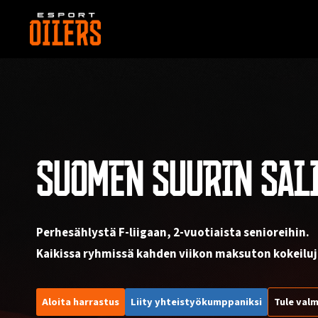
Siirry
sisältöön
SUOMEN SUURIN SAL
Perhesählystä F-liigaan, 2-vuotiaista senioreihin.
Kaikissa ryhmissä kahden viikon maksuton kokeiluj
Aloita harrastus
Liity yhteistyökumppaniksi
Tule valm