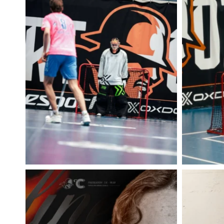
E
R
S
I
N
T
O
I
M
I
N
T
A
A
N