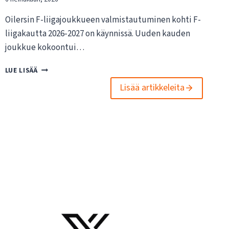
Oilersin F-liigajoukkueen valmistautuminen kohti F-
liigakautta 2026-2027 on käynnissä. Uuden kauden
joukkue kokoontui…
O
LUE LISÄÄ
I
Lisää artikkeleita
L
E
R
S
I
N
F
-
L
I
I
G
A