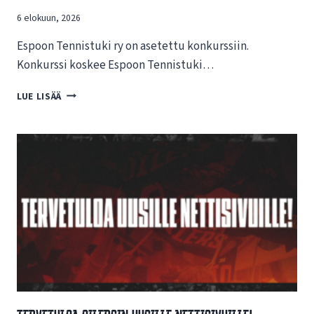
6 elokuun, 2026
Espoon Tennistuki ry on asetettu konkurssiin.
Konkurssi koskee Espoon Tennistuki…
T
LUE LISÄÄ
I
E
D
O
T
E
E
S
P
O
O
N
T
E