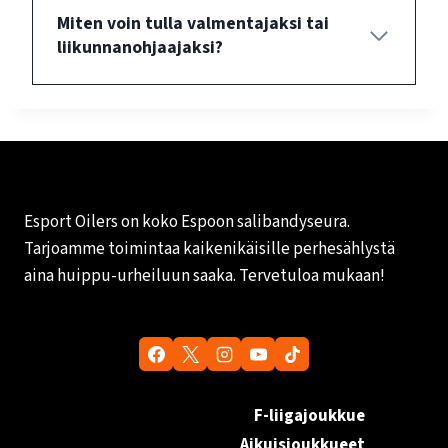
Miten voin tulla valmentajaksi tai
liikunnanohjaajaksi?
Esport Oilers on koko Espoon salibandyseura.
Tarjoamme toimintaa kaikenikäisille perhesählystä
aina huippu-urheiluun saaka. Tervetuloa mukaan!
F-liigajoukkue
Aikuisjoukkueet