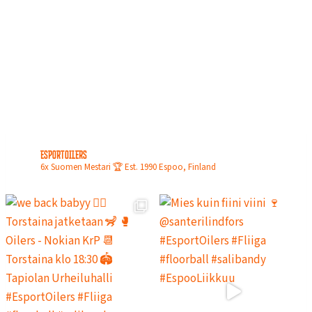
N
L
O
P
U
L
L
A
esportoilers
6x Suomen Mestari 🏆
Est. 1990
Espoo, Finland