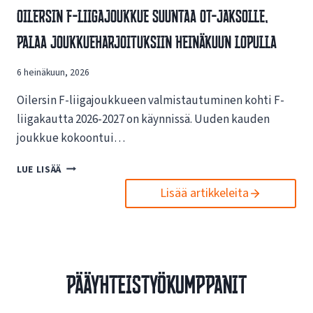
V
Oilersin F-Liigajoukkue Suuntaa OT-Jaksolle,
S
A
I
Palaa Joukkueharjoituksiin Heinäkuun Lopulla
I
N
K
U
U
6 heinäkuun, 2026
U
T
S
U
Oilersin F-liigajoukkueen valmistautuminen kohti F-
I
K
L
liigakautta 2026-2027 on käynnissä. Uuden kauden
S
L
joukkue kokoontui…
I
E
S
N
O
LUE LISÄÄ
T
E
I
A
T
Lisää artikkeleita
L
E
T
E
S
I
R
P
S
S
O
I
I
R
V
N
T
Pääyhteistyökumppanit
U
F
O
I
-
I
L