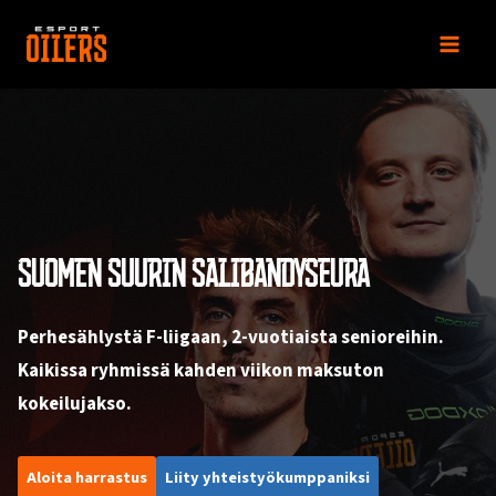
Siirry
sisältöön
SUOMEN SUURIN SALIBANDYSEURA
Perhesählystä F-liigaan, 2-vuotiaista senioreihin.
Kaikissa ryhmissä kahden viikon maksuton
kokeilujakso.
Aloita harrastus
Liity yhteistyökumppaniksi