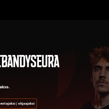
IBANDYSEURA
akso.
entajaksi / ohjaajaksi