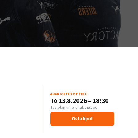
HARJOITUSOTTELU
S
To 13.8.2026 – 18:30
Tapiolan urheiluhalli, Espoo
Osta liput