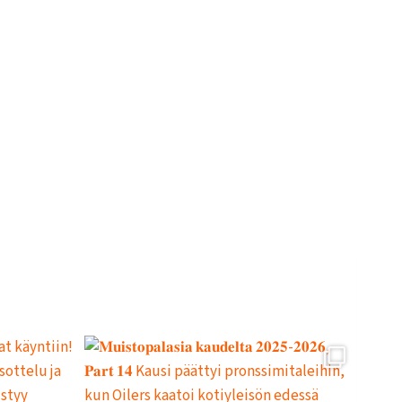
L
L
E
,
P
A
L
A
A
J
O
U
K
K
U
E
H
A
R
J
O