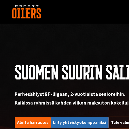
Siirry
sisältöön
SUOMEN SUURIN SAL
Perhesählystä F-liigaan, 2-vuotiaista senioreihin.
Kaikissa ryhmissä kahden viikon maksuton kokeiluj
Aloita harrastus
Liity yhteistyökumppaniksi
Tule valm