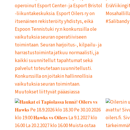
E
R
S
I
N
T
O
I
M
I
N
T
A
A
N