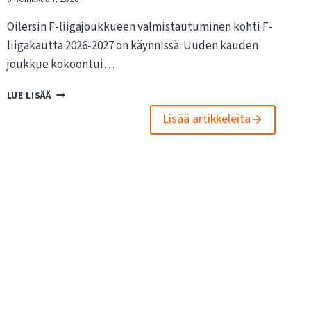
Oilersin F-liigajoukkueen valmistautuminen kohti F-
liigakautta 2026-2027 on käynnissä. Uuden kauden
joukkue kokoontui…
O
LUE LISÄÄ
I
Lisää artikkeleita
L
E
R
S
I
N
F
-
L
I
I
G
A