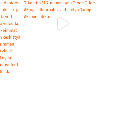
L
L
A