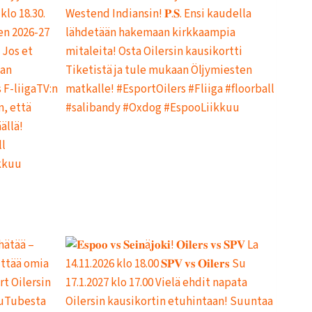
I
T
U
K
S
I
I
N
H
E
I
N
Ä
K
U
U
N
L
O
P
U