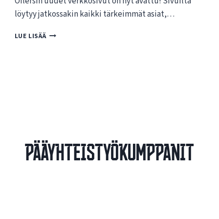
Oilersin uudet verkkosivut on nyt avattu! Sivuilta
löytyy jatkossakin kaikki tärkeimmät asiat,…
T
LUE LISÄÄ
E
R
V
E
T
U
L
O
A
O
Pääyhteistyökumppanit
I
L
E
R
S
I
N
U