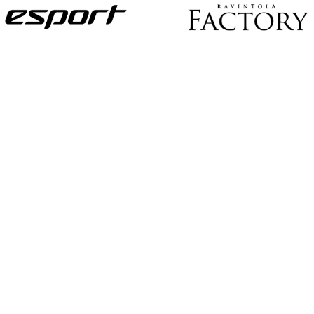
U
S
I
L
L
E
N
E
T
T
I
S
I
V
U
I
L
L
E
!