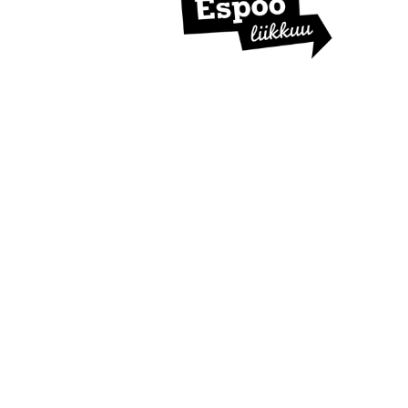
I
S
T
U
K
I
R
Y
:
N
K
O
N
K
U
R
S
S
I
N
V