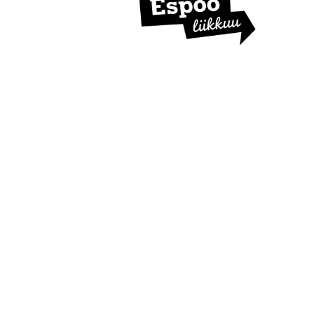
I
S
T
U
K
I
R
Y
:
N
K
O
N
K
U
R
S
S
I
N
V