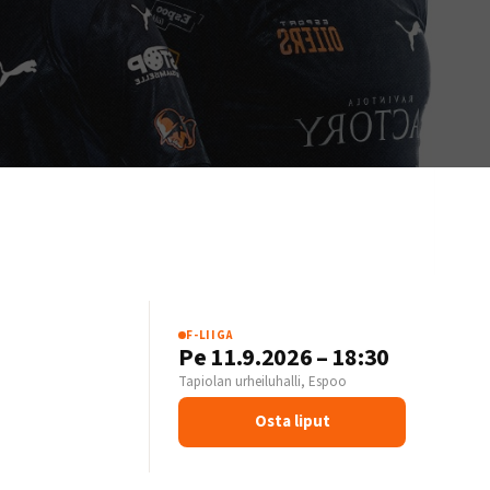
F-LIIGA
S
Pe 11.9.2026 – 18:30
Tapiolan urheiluhalli, Espoo
Osta liput