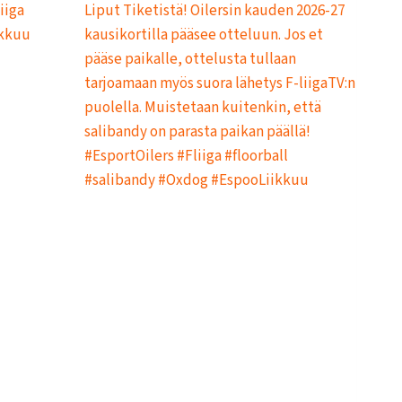
L
L
A