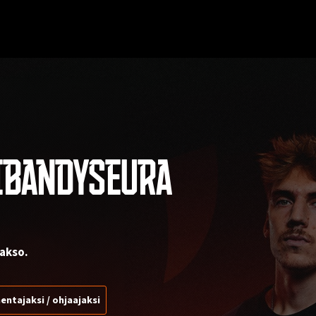
IBANDYSEURA
akso.
entajaksi / ohjaajaksi