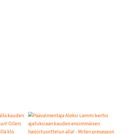
L
L
E
,
P
A
L
A
A
J
O
U
K
K
U
E
H
A
R
J
O