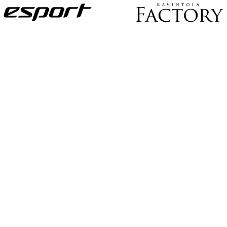
U
S
I
L
L
E
N
E
T
T
I
S
I
V
U
I
L
L
E
!