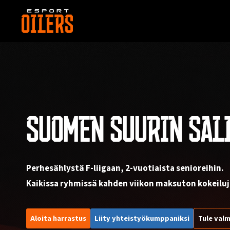
Siirry
sisältöön
SUOMEN SUURIN SAL
Perhesählystä F-liigaan, 2-vuotiaista senioreihin.
Kaikissa ryhmissä kahden viikon maksuton kokeiluj
Aloita harrastus
Liity yhteistyökumppaniksi
Tule valm