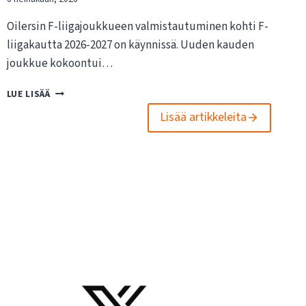
Oilersin F-liigajoukkueen valmistautuminen kohti F-
liigakautta 2026-2027 on käynnissä. Uuden kauden
joukkue kokoontui…
O
LUE LISÄÄ
I
Lisää artikkeleita
L
E
R
S
I
N
F
-
L
I
I
G
A