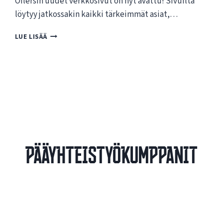
Oilersin uudet verkkosivut on nyt avattu! Sivuilta
löytyy jatkossakin kaikki tärkeimmät asiat,…
T
LUE LISÄÄ
E
R
V
E
T
U
L
O
A
O
Pääyhteistyökumppanit
I
L
E
R
S
I
N
U