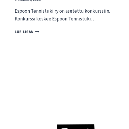
Espoon Tennistuki ry on asetettu konkurssiin.
Konkurssi koskee Espoon Tennistuki…
T
LUE LISÄÄ
I
E
D
O
T
E
E
S
P
O
O
N
T
E
N
N