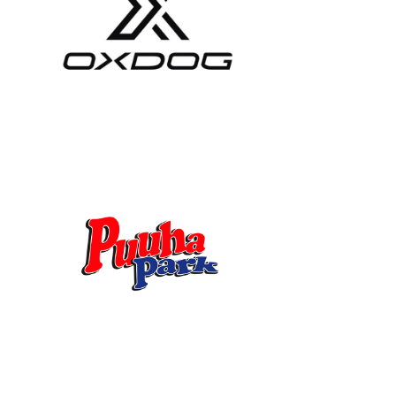
J
O
U
K
K
U
E
S
U
U
N
T
A
A
O
T
-
J
A
K
S
O