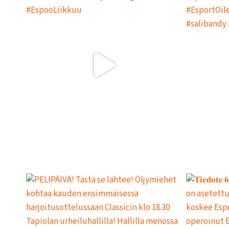
E
R
S
I
N
T
O
I
M
I
N
T
A
A
N