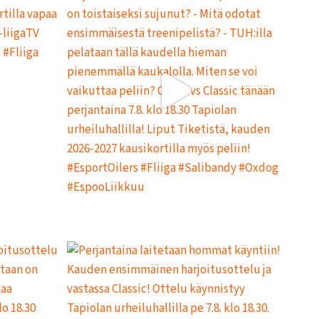
I
T
U
K
S
I
I
N
H
E
I
N
Ä
K
U
U
N
L
O
P
U