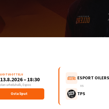
RJOITUSOTTELU
ESPORT OILER
 13.8.2026 – 18:30
olan urheiluhalli, Espoo
VS
TPS
Osta liput