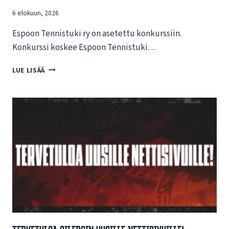
6 elokuun, 2026
Espoon Tennistuki ry on asetettu konkurssiin.
Konkurssi koskee Espoon Tennistuki…
T
LUE LISÄÄ
I
E
D
O
T
E
E
S
P
O
O
N
T
E