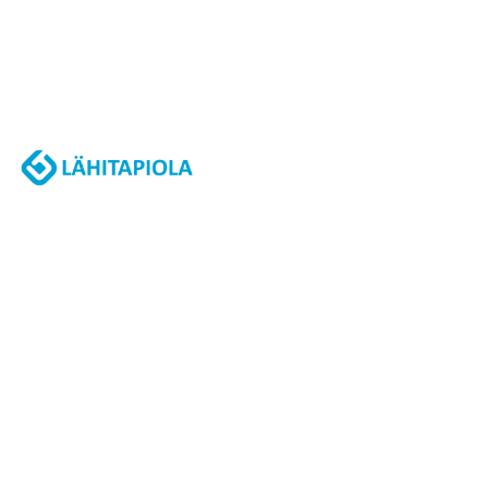
J
A
K
S
O
L
L
E
,
P
A
L
A
A
J
O
U
K
K
U
E