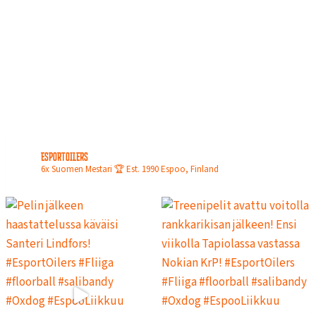
N
L
O
P
U
L
L
A
esportoilers
6x Suomen Mestari 🏆
Est. 1990
Espoo, Finland