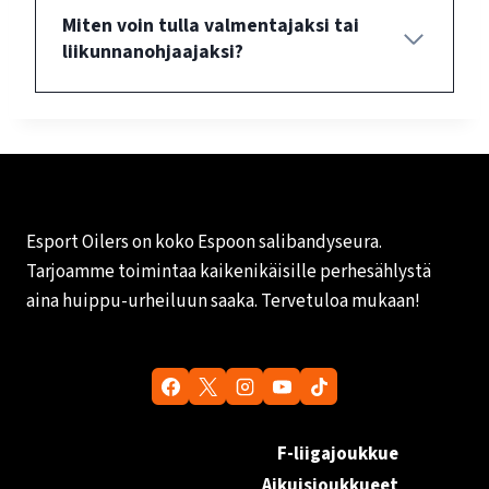
Miten voin tulla valmentajaksi tai
liikunnanohjaajaksi?
Esport Oilers on koko Espoon salibandyseura.
Tarjoamme toimintaa kaikenikäisille perhesählystä
aina huippu-urheiluun saaka. Tervetuloa mukaan!
F-liigajoukkue
Aikuisjoukkueet