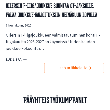
V
Oilersin F-Liigajoukkue Suuntaa OT-Jaksolle,
S
A
I
Palaa Joukkueharjoituksiin Heinäkuun Lopulla
I
N
K
U
U
6 heinäkuun, 2026
U
T
S
U
Oilersin F-liigajoukkueen valmistautuminen kohti F-
I
K
L
liigakautta 2026-2027 on käynnissä. Uuden kauden
S
L
joukkue kokoontui…
I
E
S
N
O
LUE LISÄÄ
T
E
I
A
T
Lisää artikkeleita
L
E
T
E
S
I
R
P
S
S
O
I
I
R
V
N
T
Pääyhteistyökumppanit
U
F
O
I
-
I
L