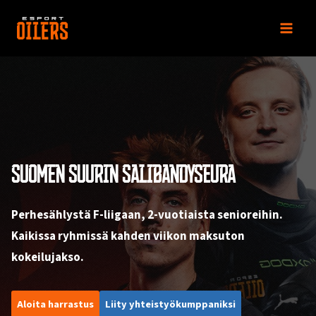
Siirry
sisältöön
SUOMEN SUURIN SALIBANDYSEURA
Perhesählystä F-liigaan, 2-vuotiaista senioreihin.
Kaikissa ryhmissä kahden viikon maksuton
kokeilujakso.
Aloita harrastus
Liity yhteistyökumppaniksi