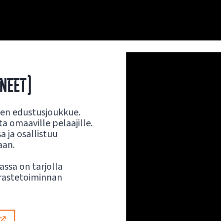
YNEET)
en edustusjoukkue.
a omaaville pelaajille.
a ja osallistuu
aan.
assa on tarjolla
rastetoiminnan