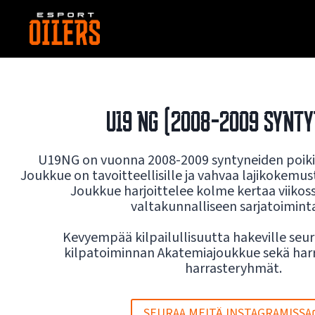
Siirry
sisältöön
U19 NG (2008-2009 SYNT
U19NG on vuonna 2008-2009 syntyneiden poiki
Joukkue on tavoitteellisille ja vahvaa lajikokemust
Joukkue harjoittelee kolme kertaa viikoss
valtakunnalliseen sarjatoimint
Kevyempää kilpailullisuutta hakeville seur
kilpatoiminnan Akatemiajoukkue sekä har
harrasteryhmät.
SEURAA MEITÄ INSTAGRAMISSA