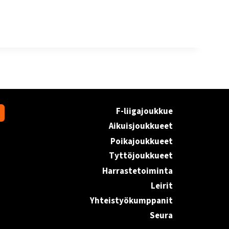
F-liigajoukkue
Aikuisjoukkueet
Poikajoukkueet
Tyttöjoukkueet
Harrastetoiminta
Leirit
Yhteistyökumppanit
Seura