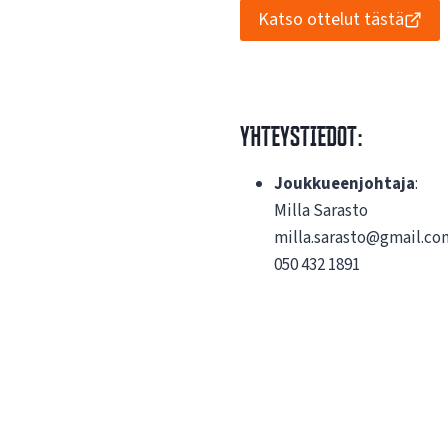
Katso ottelut tästä
Yhteystiedot:
Joukkueenjohtaja
:
Milla Sarasto
milla.sarasto@gmail.co
050 432 1891