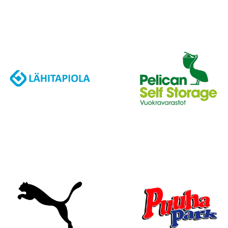
J
A
K
S
O
L
L
E
,
P
A
L
A
A
J
O
U
K
K
U
E