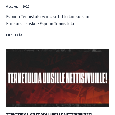
6 elokuun, 2026
Espoon Tennistuki ry on asetettu konkurssiin.
Konkurssi koskee Espoon Tennistuki…
T
LUE LISÄÄ
I
E
D
O
T
E
E
S
P
O
O
N
T
E