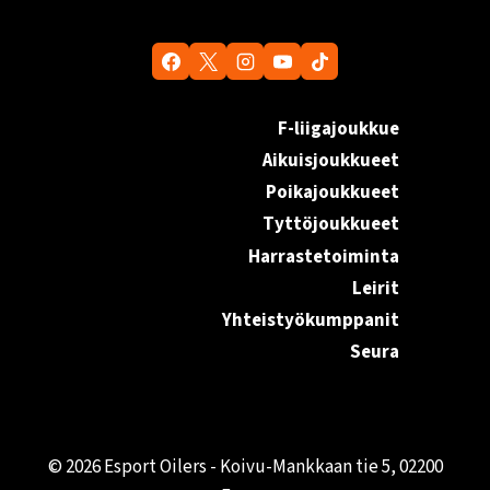
F-liigajoukkue
Aikuisjoukkueet
Poikajoukkueet
Tyttöjoukkueet
Harrastetoiminta
Leirit
Yhteistyökumppanit
Seura
© 2026 Esport Oilers - Koivu-Mankkaan tie 5, 02200