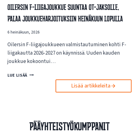
V
Oilersin F-Liigajoukkue Suuntaa OT-Jaksolle,
S
A
I
Palaa Joukkueharjoituksiin Heinäkuun Lopulla
I
N
K
U
U
6 heinäkuun, 2026
U
T
S
U
Oilersin F-liigajoukkueen valmistautuminen kohti F-
I
K
L
liigakautta 2026-2027 on käynnissä. Uuden kauden
S
L
joukkue kokoontui…
I
E
S
N
O
LUE LISÄÄ
T
E
I
A
T
Lisää artikkeleita
L
E
T
E
S
I
R
P
S
S
O
I
I
R
V
N
T
Pääyhteistyökumppanit
U
F
O
I
-
I
L