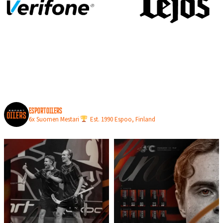
N
L
O
P
U
L
L
A
esportoilers
6x Suomen Mestari
Est. 1990
Espoo, Finland