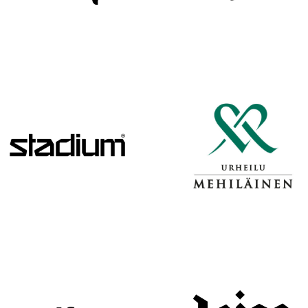
H
A
R
J
O
I
T
U
K
S
I
I
N
H
E
I
N
Ä
K
U
U