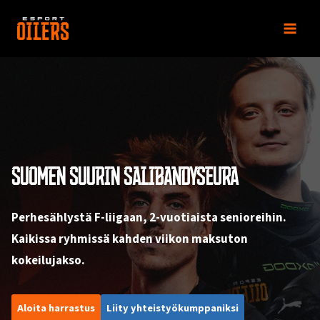
Siirry
sisältöön
SUOMEN SUURIN SALIBANDYSEURA
Perhesählystä F-liigaan, 2-vuotiaista senioreihin.
Kaikissa ryhmissä kahden viikon maksuton
kokeilujakso.
Aloita harrastus
Liity yhteistyökumppaniksi