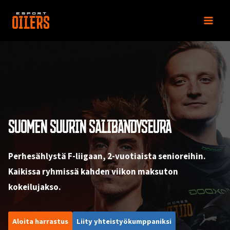
Siirry
sisältöön
SUOMEN SUURIN SALIBANDYSEURA
Perhesählystä F-liigaan, 2-vuotiaista senioreihin.
Kaikissa ryhmissä kahden viikon maksuton
kokeilujakso.
Aloita harrastus
Liity yhteistyökumppaniksi