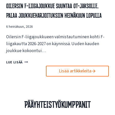
V
Oilersin F-Liigajoukkue Suuntaa OT-Jaksolle,
S
A
I
Palaa Joukkueharjoituksiin Heinäkuun Lopulla
I
N
K
U
U
6 heinäkuun, 2026
U
T
S
U
Oilersin F-liigajoukkueen valmistautuminen kohti F-
I
K
L
liigakautta 2026-2027 on käynnissä. Uuden kauden
S
L
joukkue kokoontui…
I
E
S
N
O
LUE LISÄÄ
T
E
I
A
T
Lisää artikkeleita
L
E
T
E
S
I
R
P
S
S
O
I
I
R
V
N
T
Pääyhteistyökumppanit
U
F
O
I
-
I
L