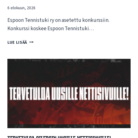
6 elokuun, 2026
Espoon Tennistuki ry on asetettu konkurssiin.
Konkurssi koskee Espoon Tennistuki…
T
LUE LISÄÄ
I
E
D
O
T
E
E
S
P
O
O
N
T
E