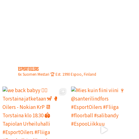
N
L
O
P
U
L
L
A
esportoilers
6x Suomen Mestari 🏆
Est. 1990
Espoo, Finland