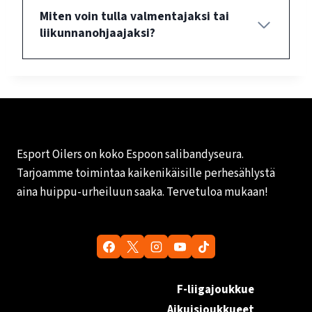
Miten voin tulla valmentajaksi tai
liikunnanohjaajaksi?
Esport Oilers on koko Espoon salibandyseura.
Tarjoamme toimintaa kaikenikäisille perhesählystä
aina huippu-urheiluun saaka. Tervetuloa mukaan!
F-liigajoukkue
Aikuisjoukkueet