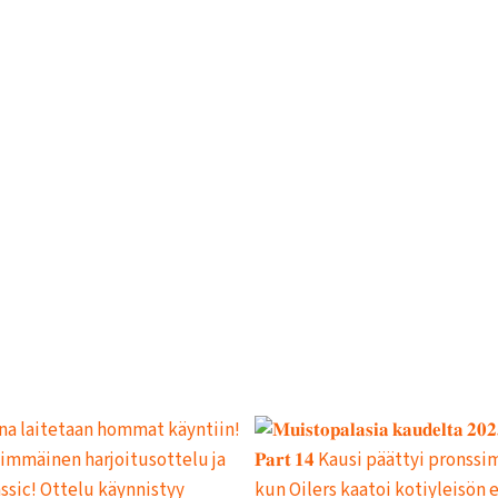
L
L
E
,
P
A
L
A
A
J
O
U
K
K
U
E
H
A
R
J
O