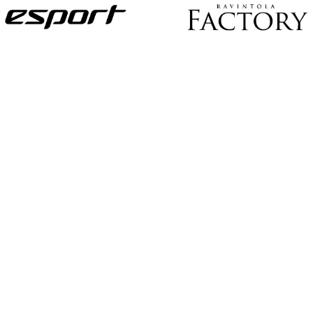
J
O
U
K
K
U
E
S
U
U
N
T
A
A
O
T
-
J
A
K
S
O