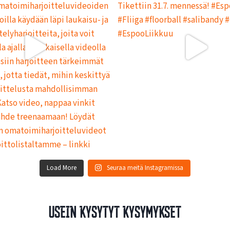
L
L
A
Load More
Seuraa meitä Instagramissa
Usein kysytyt kysymykset