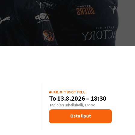
HARJOITUSOTTELU
S
To 13.8.2026 – 18:30
Tapiolan urheiluhalli, Espoo
Osta liput