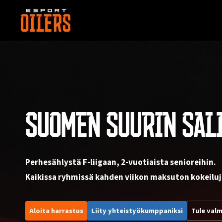
Siirry
sisältöön
SUOMEN SUURIN SAL
Perhesählystä F-liigaan, 2-vuotiaista senioreihin.
Kaikissa ryhmissä kahden viikon maksuton kokeiluj
Aloita harrastus
Liity yhteistyökumppaniksi
Tule valm