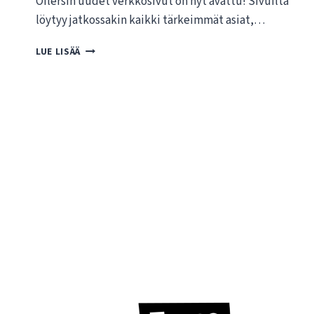
Oilersin uudet verkkosivut on nyt avattu! Sivuilta
löytyy jatkossakin kaikki tärkeimmät asiat,…
T
LUE LISÄÄ
E
R
V
E
T
U
L
O
A
O
I
L
E
R
S
I
N
U