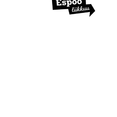
U
S
I
L
L
E
N
E
T
T
I
S
I
V
U
I
L
L
E
!