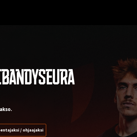
IBANDYSEURA
akso.
entajaksi / ohjaajaksi