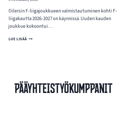
Oilersin F-liigajoukkueen valmistautuminen kohti F-
liigakautta 2026-2027 on käynnissä. Uuden kauden
joukkue kokoontui…
O
LUE LISÄÄ
I
L
E
R
S
I
N
Pääyhteistyökumppanit
F
-
L
I
I
G
A