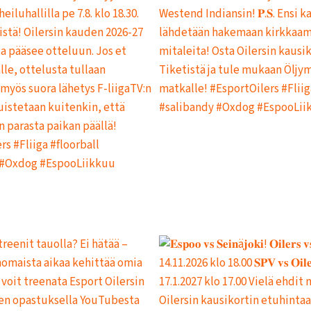
I
T
U
K
S
I
I
N
H
E
I
N
Ä
K
U
U
N
L
O
P
U