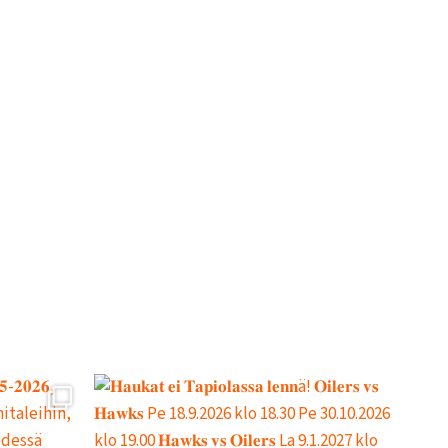
V
I
N
M
U
K
A
A
N
!