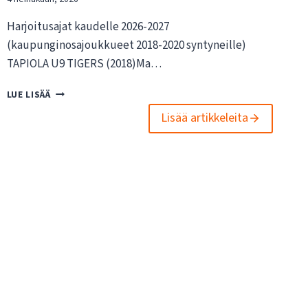
Harjoitusajat kaudelle 2026-2027
(kaupunginosajoukkueet 2018-2020 syntyneille)
TAPIOLA U9 TIGERS (2018)Ma…
K
LUE LISÄÄ
A
Lisää artikkeleita
U
P
U
N
G
I
N
O
S
A
J
O
U