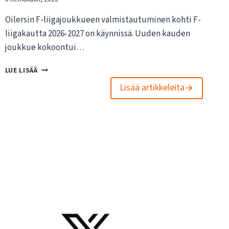
Oilersin F-liigajoukkueen valmistautuminen kohti F-
liigakautta 2026-2027 on käynnissä. Uuden kauden
joukkue kokoontui…
O
LUE LISÄÄ
I
Lisää artikkeleita
L
E
R
S
I
N
F
-
L
I
I
G
A