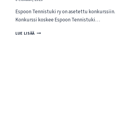
Espoon Tennistuki ry on asetettu konkurssiin.
Konkurssi koskee Espoon Tennistuki…
T
LUE LISÄÄ
I
E
D
O
T
E
E
S
P
O
O
N
T
E
N
N