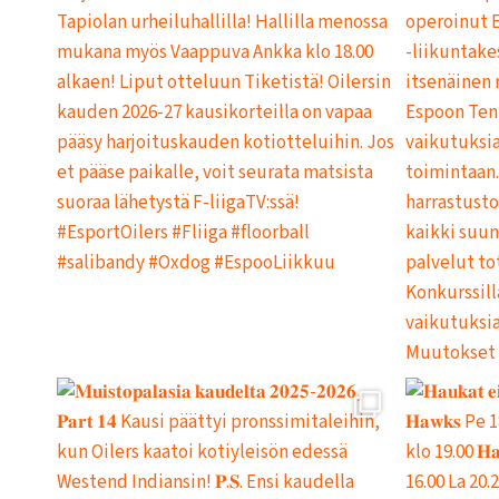
E
R
S
I
N
T
O
I
M
I
N
T
A
A
N