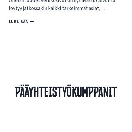
Oilersin uudet verkkosivut on nyt avattu! Sivuilta
löytyy jatkossakin kaikki tärkeimmät asiat,…
T
LUE LISÄÄ
E
R
V
E
T
U
L
O
A
O
Pääyhteistyökumppanit
I
L
E
R
S
I
N
U