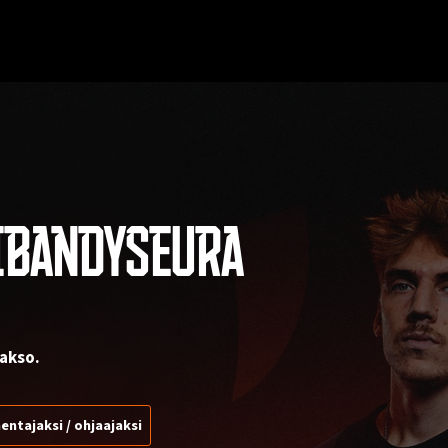
IBANDYSEURA
akso.
entajaksi / ohjaajaksi