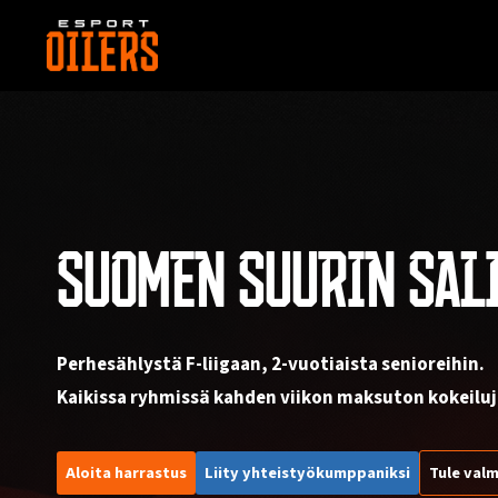
Siirry
sisältöön
SUOMEN SUURIN SAL
Perhesählystä F-liigaan, 2-vuotiaista senioreihin.
Kaikissa ryhmissä kahden viikon maksuton kokeiluj
Aloita harrastus
Liity yhteistyökumppaniksi
Tule valm