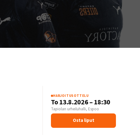
HARJOITUSOTTELU
S
To 13.8.2026 – 18:30
Tapiolan urheiluhalli, Espoo
Osta liput