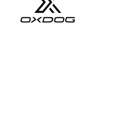
J
O
U
K
K
U
E
S
U
U
N
T
A
A
O
T
-
J
A
K
S
O