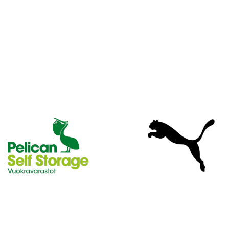
U
S
I
L
L
E
N
E
T
T
I
S
I
V
U
I
L
L
E
!