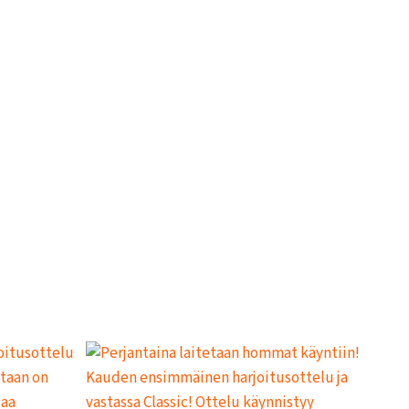
L
L
E
,
P
A
L
A
A
J
O
U
K
K
U
E
H
A
R
J
O