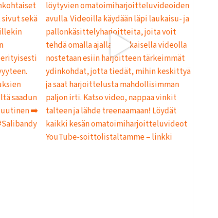
L
L
A