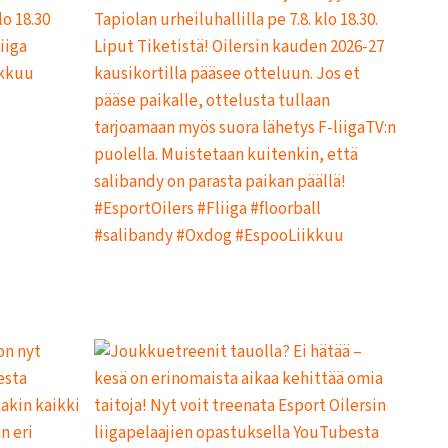
I
T
U
K
S
I
I
N
H
E
I
N
Ä
K
U
U
N
L
O
P
U