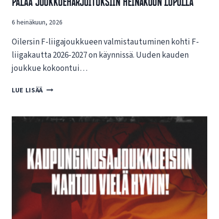
Palaa Joukkueharjoituksiin Heinäkuun Lopulla
N
U
6 heinäkuun, 2026
U
S
Oilersin F-liigajoukkueen valmistautuminen kohti F-
I
L
liigakautta 2026-2027 on käynnissä. Uuden kauden
L
joukkue kokoontui…
E
N
O
LUE LISÄÄ
E
I
T
L
T
E
I
R
S
S
I
I
V
N
U
F
I
-
L
L
L
I
E
I
!