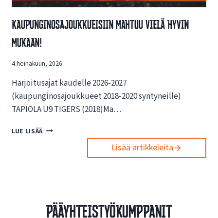
G
A
Kaupunginosajoukkueisiin Mahtuu Vielä Hyvin
J
O
Mukaan!
U
K
4 heinäkuun, 2026
K
U
Harjoitusajat kaudelle 2026-2027
E
S
(kaupunginosajoukkueet 2018-2020 syntyneille)
U
TAPIOLA U9 TIGERS (2018)Ma…
U
N
K
LUE LISÄÄ
T
A
A
Lisää artikkeleita
U
A
P
O
U
T
N
-
G
J
I
Pääyhteistyökumppanit
A
N
K