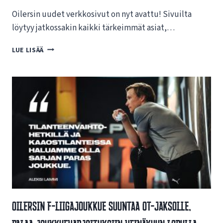
Oilersin uudet verkkosivut on nyt avattu! Sivuilta
löytyy jatkossakin kaikki tärkeimmät asiat,…
T
LUE LISÄÄ
E
R
V
E
T
U
L
O
A
O
I
L
E
R
Oilersin F-Liigajoukkue Suuntaa OT-Jaksolle,
S
I