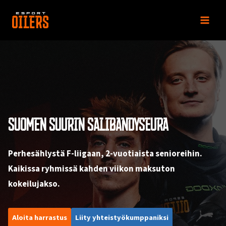
Siirry
sisältöön
SUOMEN SUURIN SALIBANDYSEURA
Perhesählystä F-liigaan, 2-vuotiaista senioreihin.
Kaikissa ryhmissä kahden viikon maksuton
kokeilujakso.
Aloita harrastus
Liity yhteistyökumppaniksi