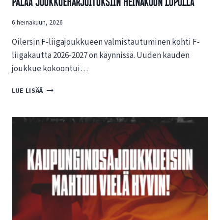
Palaa Joukkueharjoituksiin Heinäkuun Lopulla
N
U
6 heinäkuun, 2026
U
S
Oilersin F-liigajoukkueen valmistautuminen kohti F-
I
L
liigakautta 2026-2027 on käynnissä. Uuden kauden
L
joukkue kokoontui…
E
N
O
LUE LISÄÄ
E
I
T
L
T
E
I
R
S
S
I
I
V
N
U
F
I
-
L
L
L
I
E
I
!