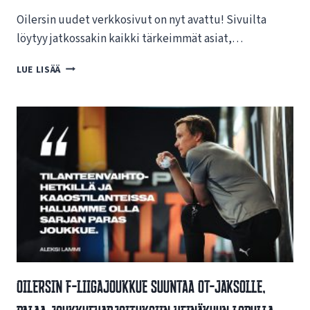
Oilersin uudet verkkosivut on nyt avattu! Sivuilta
löytyy jatkossakin kaikki tärkeimmät asiat,…
T
LUE LISÄÄ
E
R
V
E
T
U
L
O
A
O
I
L
E
R
Oilersin F-Liigajoukkue Suuntaa OT-Jaksolle,
S
I