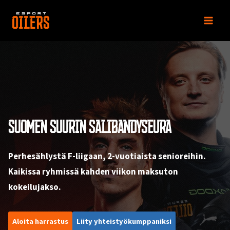
Siirry
sisältöön
SUOMEN SUURIN SALIBANDYSEURA
Perhesählystä F-liigaan, 2-vuotiaista senioreihin.
Kaikissa ryhmissä kahden viikon maksuton
kokeilujakso.
Aloita harrastus
Liity yhteistyökumppaniksi