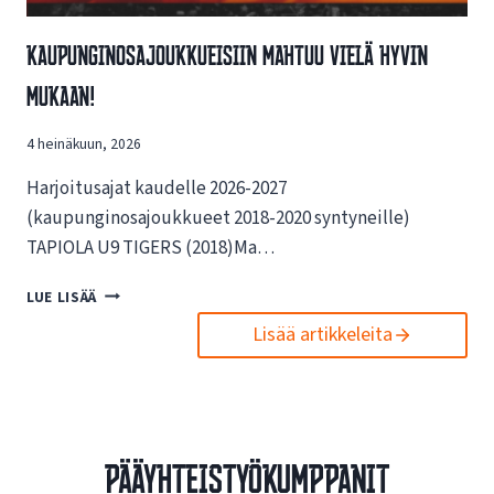
G
A
Kaupunginosajoukkueisiin Mahtuu Vielä Hyvin
J
O
Mukaan!
U
K
4 heinäkuun, 2026
K
U
Harjoitusajat kaudelle 2026-2027
E
S
(kaupunginosajoukkueet 2018-2020 syntyneille)
U
TAPIOLA U9 TIGERS (2018)Ma…
U
N
K
LUE LISÄÄ
T
A
A
Lisää artikkeleita
U
A
P
O
U
T
N
-
G
J
I
Pääyhteistyökumppanit
A
N
K