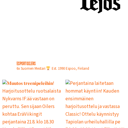
N
L
O
P
U
L
L
A
esportoilers
6x Suomen Mestari
Est. 1990
Espoo, Finland