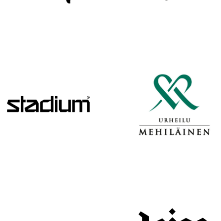
H
A
R
J
O
I
T
U
K
S
I
I
N
H
E
I
N
Ä
K
U
U