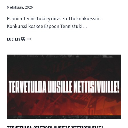
6 elokuun, 2026
Espoon Tennistuki ry on asetettu konkurssiin.
Konkurssi koskee Espoon Tennistuki…
T
LUE LISÄÄ
I
E
D
O
T
E
E
S
P
O
O
N
T
E