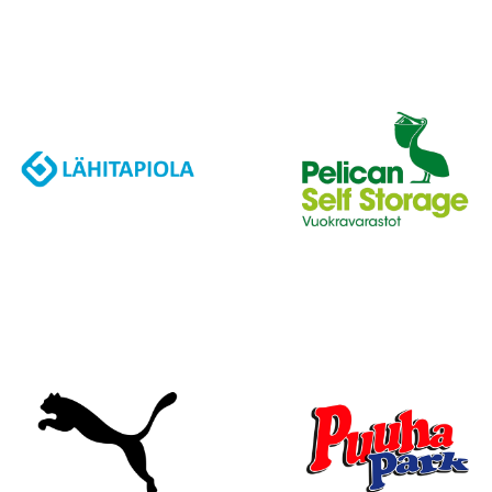
J
A
K
S
O
L
L
E
,
P
A
L
A
A
J
O
U
K
K
U
E