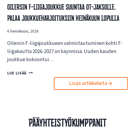
V
Oilersin F-Liigajoukkue Suuntaa OT-Jaksolle,
S
A
I
Palaa Joukkueharjoituksiin Heinäkuun Lopulla
I
N
K
U
U
6 heinäkuun, 2026
U
T
S
U
Oilersin F-liigajoukkueen valmistautuminen kohti F-
I
K
L
liigakautta 2026-2027 on käynnissä. Uuden kauden
S
L
joukkue kokoontui…
I
E
S
N
O
LUE LISÄÄ
T
E
I
A
T
Lisää artikkeleita
L
E
T
E
S
I
R
P
S
S
O
I
I
R
V
N
T
Pääyhteistyökumppanit
U
F
O
I
-
I
L