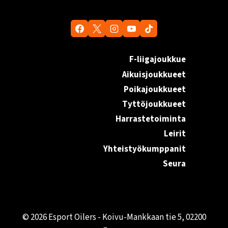
F-liigajoukkue
Aikuisjoukkueet
Poikajoukkueet
Tyttöjoukkueet
Harrastetoiminta
Leirit
Yhteistyökumppanit
Seura
© 2026 Esport Oilers - Koivu-Mankkaan tie 5, 02200