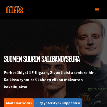
Siirry
sisältöön
SUOMEN SUURIN SALIBANDYSEURA
Perhesählystä F-liigaan, 2-vuotiaista senioreihin.
Kaikissa ryhmissä kahden viikon maksuton
kokeilujakso.
Aloita harrastus
Liity yhteistyökumppaniksi