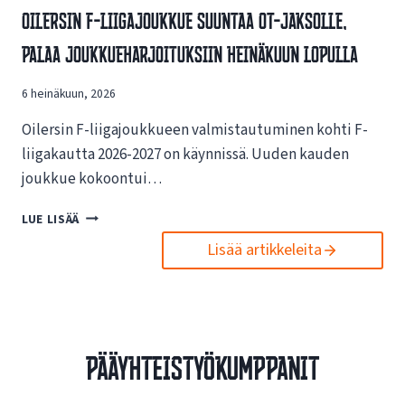
V
Oilersin F-Liigajoukkue Suuntaa OT-Jaksolle,
S
A
I
Palaa Joukkueharjoituksiin Heinäkuun Lopulla
I
N
K
U
U
6 heinäkuun, 2026
U
T
S
U
Oilersin F-liigajoukkueen valmistautuminen kohti F-
I
K
L
liigakautta 2026-2027 on käynnissä. Uuden kauden
S
L
joukkue kokoontui…
I
E
S
N
O
LUE LISÄÄ
T
E
I
A
T
Lisää artikkeleita
L
E
T
E
S
I
R
P
S
S
O
I
I
R
V
N
T
Pääyhteistyökumppanit
U
F
O
I
-
I
L