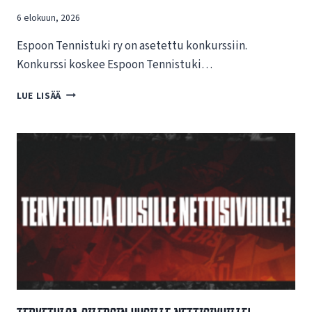
6 elokuun, 2026
Espoon Tennistuki ry on asetettu konkurssiin.
Konkurssi koskee Espoon Tennistuki…
T
LUE LISÄÄ
I
E
D
O
T
E
E
S
P
O
O
N
T
E