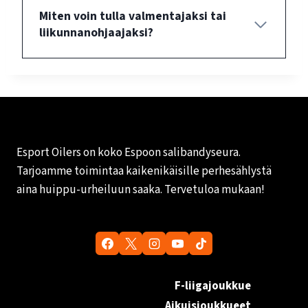
Miten voin tulla valmentajaksi tai
liikunnanohjaajaksi?
Esport Oilers on koko Espoon salibandyseura.
Tarjoamme toimintaa kaikenikäisille perhesählystä
aina huippu-urheiluun saaka. Tervetuloa mukaan!
F-liigajoukkue
Aikuisjoukkueet