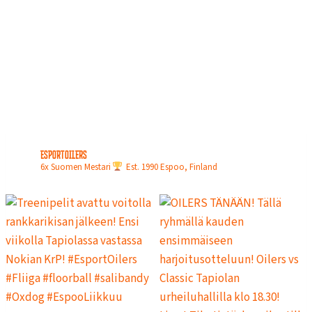
N
L
O
P
U
L
L
A
esportoilers
6x Suomen Mestari
Est. 1990
Espoo, Finland