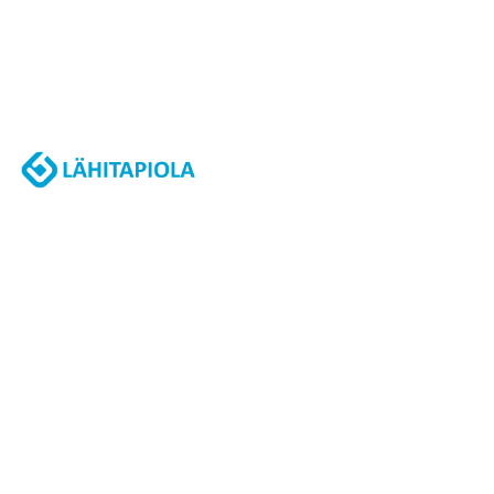
J
A
K
S
O
L
L
E
,
P
A
L
A
A
J
O
U
K
K
U
E