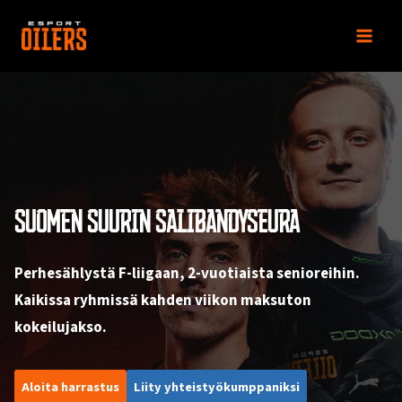
Siirry
sisältöön
SUOMEN SUURIN SALIBANDYSEURA
Perhesählystä F-liigaan, 2-vuotiaista senioreihin.
Kaikissa ryhmissä kahden viikon maksuton
kokeilujakso.
Aloita harrastus
Liity yhteistyökumppaniksi