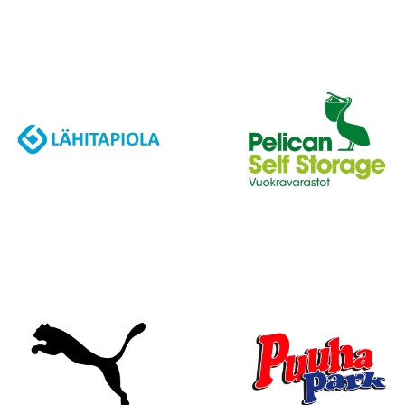
J
A
K
S
O
L
L
E
,
P
A
L
A
A
J
O
U
K
K
U
E