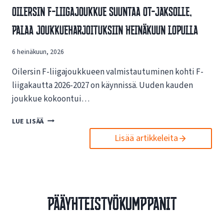
V
Oilersin F-Liigajoukkue Suuntaa OT-Jaksolle,
S
A
I
Palaa Joukkueharjoituksiin Heinäkuun Lopulla
I
N
K
U
U
6 heinäkuun, 2026
U
T
S
U
Oilersin F-liigajoukkueen valmistautuminen kohti F-
I
K
L
liigakautta 2026-2027 on käynnissä. Uuden kauden
S
L
joukkue kokoontui…
I
E
S
N
O
LUE LISÄÄ
T
E
I
A
T
Lisää artikkeleita
L
E
T
E
S
I
R
P
S
S
O
I
I
R
V
N
T
Pääyhteistyökumppanit
U
F
O
I
-
I
L