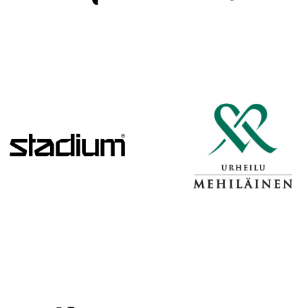
H
A
R
J
O
I
T
U
K
S
I
I
N
H
E
I
N
Ä
K
U
U