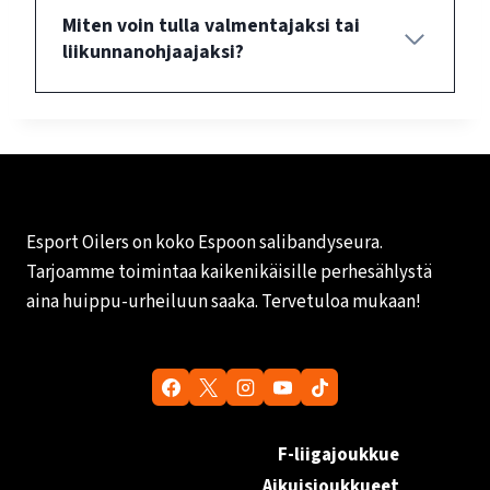
Miten voin tulla valmentajaksi tai
liikunnanohjaajaksi?
Esport Oilers on koko Espoon salibandyseura.
Tarjoamme toimintaa kaikenikäisille perhesählystä
aina huippu-urheiluun saaka. Tervetuloa mukaan!
F-liigajoukkue
Aikuisjoukkueet