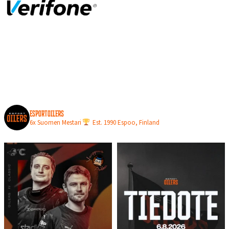
N
L
O
P
U
L
L
A
esportoilers
6x Suomen Mestari
Est. 1990
Espoo, Finland