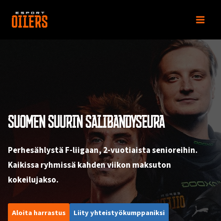
Siirry
sisältöön
SUOMEN SUURIN SALIBANDYSEURA
Perhesählystä F-liigaan, 2-vuotiaista senioreihin.
Kaikissa ryhmissä kahden viikon maksuton
kokeilujakso.
Aloita harrastus
Liity yhteistyökumppaniksi