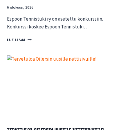
6 elokuun, 2026
Espoon Tennistuki ry on asetettu konkurssiin.
Konkurssi koskee Espoon Tennistuki…
T
LUE LISÄÄ
I
E
D
O
T
E
E
S
P
O
O
N
T
E