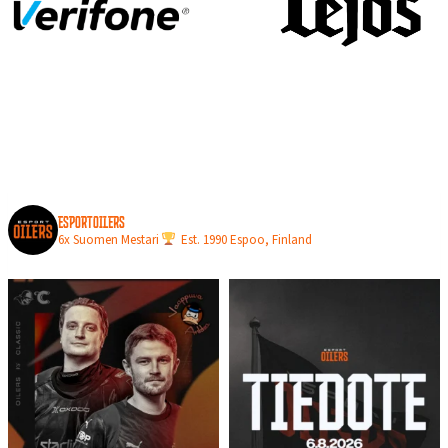
N
L
O
P
U
L
L
A
esportoilers
6x Suomen Mestari
Est. 1990
Espoo, Finland