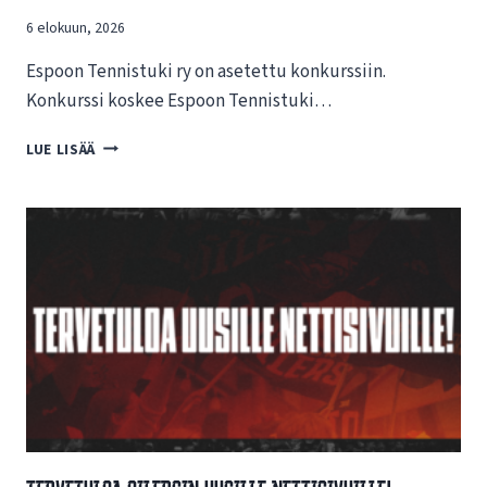
6 elokuun, 2026
Espoon Tennistuki ry on asetettu konkurssiin.
Konkurssi koskee Espoon Tennistuki…
T
LUE LISÄÄ
I
E
D
O
T
E
E
S
P
O
O
N
T
E