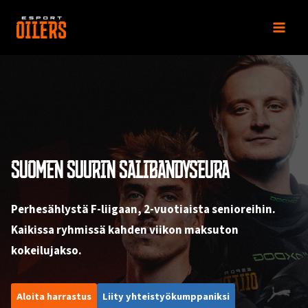
Siirry
sisältöön
SUOMEN SUURIN SALIBANDYSEURA
Perhesählystä F-liigaan, 2-vuotiaista senioreihin.
Kaikissa ryhmissä kahden viikon maksuton
kokeilujakso.
Aloita harrastus
Liity yhteistyökumppaniksi