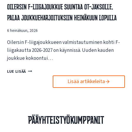
V
Oilersin F-Liigajoukkue Suuntaa OT-Jaksolle,
S
A
I
Palaa Joukkueharjoituksiin Heinäkuun Lopulla
I
N
K
U
U
6 heinäkuun, 2026
U
T
S
U
Oilersin F-liigajoukkueen valmistautuminen kohti F-
I
K
L
liigakautta 2026-2027 on käynnissä. Uuden kauden
S
L
joukkue kokoontui…
I
E
S
N
O
LUE LISÄÄ
T
E
I
A
T
Lisää artikkeleita
L
E
T
E
S
I
R
P
S
S
O
I
I
R
V
N
T
Pääyhteistyökumppanit
U
F
O
I
-
I
L