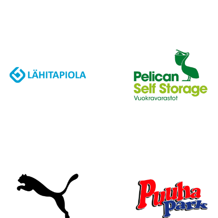
J
A
K
S
O
L
L
E
,
P
A
L
A
A
J
O
U
K
K
U
E