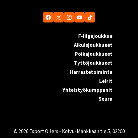
F-liigajoukkue
Aikuisjoukkueet
Poikajoukkueet
Tyttöjoukkueet
Harrastetoiminta
Leirit
Yhteistyökumppanit
Seura
© 2026 Esport Oilers - Koivu-Mankkaan tie 5, 02200