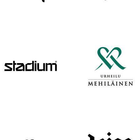
H
A
R
J
O
I
T
U
K
S
I
I
N
H
E
I
N
Ä
K
U
U