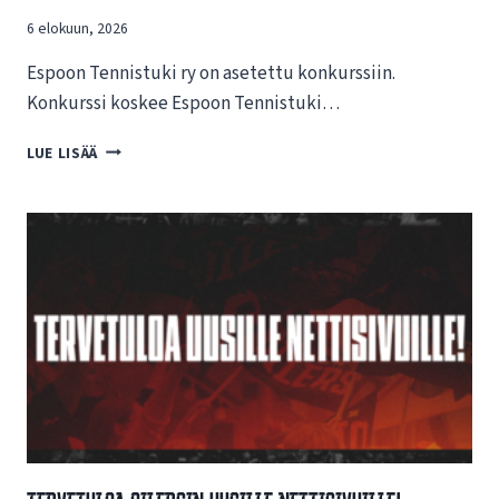
6 elokuun, 2026
Espoon Tennistuki ry on asetettu konkurssiin.
Konkurssi koskee Espoon Tennistuki…
T
LUE LISÄÄ
I
E
D
O
T
E
E
S
P
O
O
N
T
E