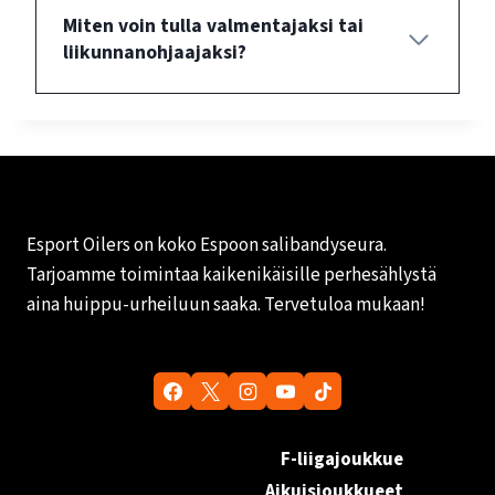
Miten voin tulla valmentajaksi tai
liikunnanohjaajaksi?
Esport Oilers on koko Espoon salibandyseura.
Tarjoamme toimintaa kaikenikäisille perhesählystä
aina huippu-urheiluun saaka. Tervetuloa mukaan!
F-liigajoukkue
Aikuisjoukkueet