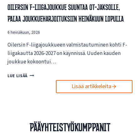
V
Oilersin F-Liigajoukkue Suuntaa OT-Jaksolle,
S
A
I
Palaa Joukkueharjoituksiin Heinäkuun Lopulla
I
N
K
U
U
6 heinäkuun, 2026
U
T
S
U
Oilersin F-liigajoukkueen valmistautuminen kohti F-
I
K
L
liigakautta 2026-2027 on käynnissä. Uuden kauden
S
L
joukkue kokoontui…
I
E
S
N
O
LUE LISÄÄ
T
E
I
A
T
Lisää artikkeleita
L
E
T
E
S
I
R
P
S
S
O
I
I
R
V
N
T
Pääyhteistyökumppanit
U
F
O
I
-
I
L