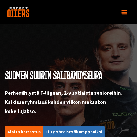
Siirry
sisältöön
SUOMEN SUURIN SALIBANDYSEURA
Perhesählystä F-liigaan, 2-vuotiaista senioreihin.
Kaikissa ryhmissä kahden viikon maksuton
kokeilujakso.
Aloita harrastus
Liity yhteistyökumppaniksi