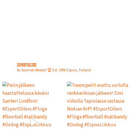
N
L
O
P
U
L
L
A
esportoilers
6x Suomen Mestari 🏆
Est. 1990
Espoo, Finland