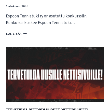
6 elokuun, 2026
Espoon Tennistuki ry on asetettu konkurssiin.
Konkurssi koskee Espoon Tennistuki…
T
LUE LISÄÄ
I
E
D
O
T
E
E
S
P
O
O
N
T
E