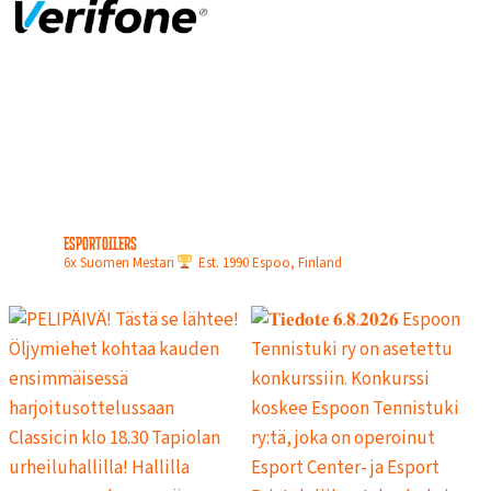
N
L
O
P
U
L
L
A
esportoilers
6x Suomen Mestari
Est. 1990
Espoo, Finland