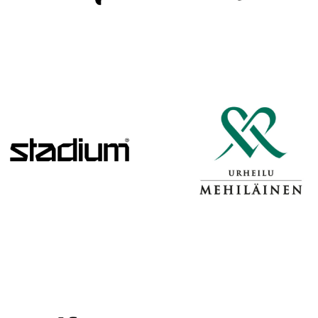
H
A
R
J
O
I
T
U
K
S
I
I
N
H
E
I
N
Ä
K
U
U