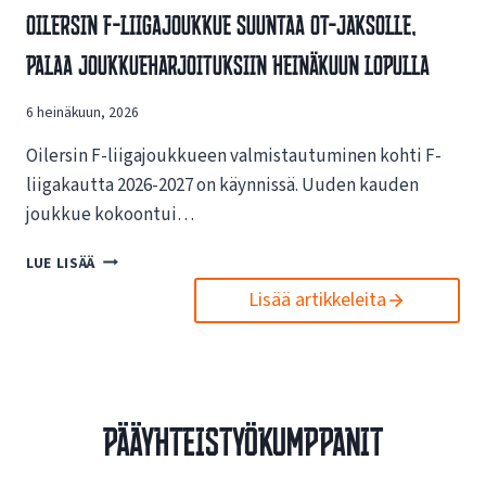
V
Oilersin F-Liigajoukkue Suuntaa OT-Jaksolle,
S
A
I
Palaa Joukkueharjoituksiin Heinäkuun Lopulla
I
N
K
U
U
6 heinäkuun, 2026
U
T
S
U
Oilersin F-liigajoukkueen valmistautuminen kohti F-
I
K
L
liigakautta 2026-2027 on käynnissä. Uuden kauden
S
L
joukkue kokoontui…
I
E
S
N
O
LUE LISÄÄ
T
E
I
A
T
Lisää artikkeleita
L
E
T
E
S
I
R
P
S
S
O
I
I
R
V
N
T
Pääyhteistyökumppanit
U
F
O
I
-
I
L