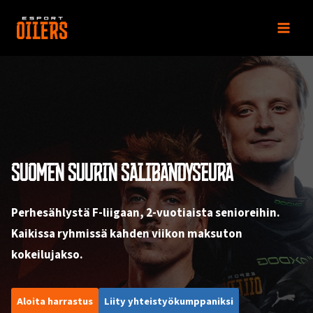
Siirry
sisältöön
SUOMEN SUURIN SALIBANDYSEURA
Perhesählystä F-liigaan, 2-vuotiaista senioreihin.
Kaikissa ryhmissä kahden viikon maksuton
kokeilujakso.
Aloita harrastus
Liity yhteistyökumppaniksi