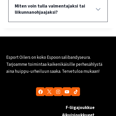
Miten voin tulla valmentajaksi tai
liikunnanohjaajaksi?
Esport Oilers on koko Espoon salibandyseura.
Tarjoamme toimintaa kaikenikäisille perhesählystä
aina huippu-urheiluun saaka. Tervetuloa mukaan!
F-liigajoukkue
Aikuisjoukkueet