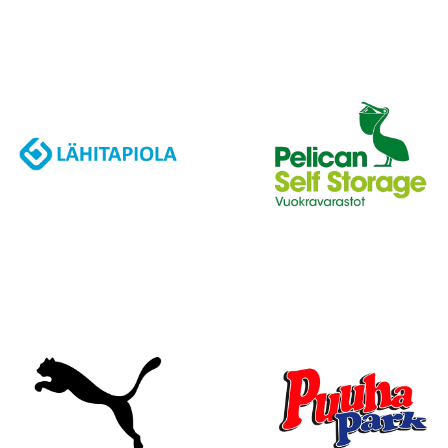
J
A
K
S
O
L
L
E
,
P
A
L
A
A
J
O
U
K
K
U
E