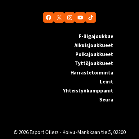
F-liigajoukkue
Aikuisjoukkueet
Poikajoukkueet
Tyttöjoukkueet
Harrastetoiminta
Leirit
Yhteistyökumppanit
Seura
© 2026 Esport Oilers - Koivu-Mankkaan tie 5, 02200