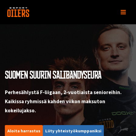
Siirry
sisältöön
SUOMEN SUURIN SALIBANDYSEURA
Perhesählystä F-liigaan, 2-vuotiaista senioreihin.
Kaikissa ryhmissä kahden viikon maksuton
kokeilujakso.
Aloita harrastus
Liity yhteistyökumppaniksi