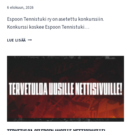
6 elokuun, 2026
Espoon Tennistuki ry on asetettu konkurssiin.
Konkurssi koskee Espoon Tennistuki…
T
LUE LISÄÄ
I
E
D
O
T
E
E
S
P
O
O
N
T
E