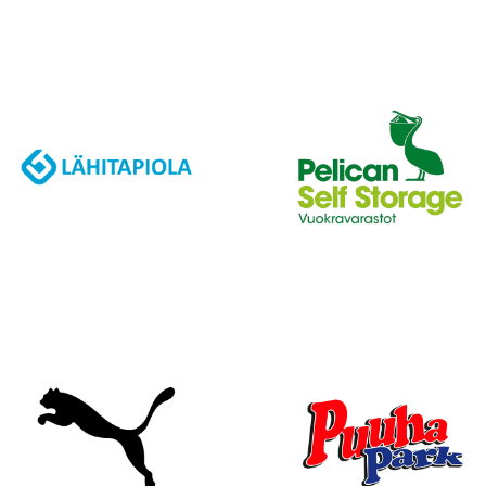
J
A
K
S
O
L
L
E
,
P
A
L
A
A
J
O
U
K
K
U
E