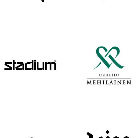
H
A
R
J
O
I
T
U
K
S
I
I
N
H
E
I
N
Ä
K
U
U