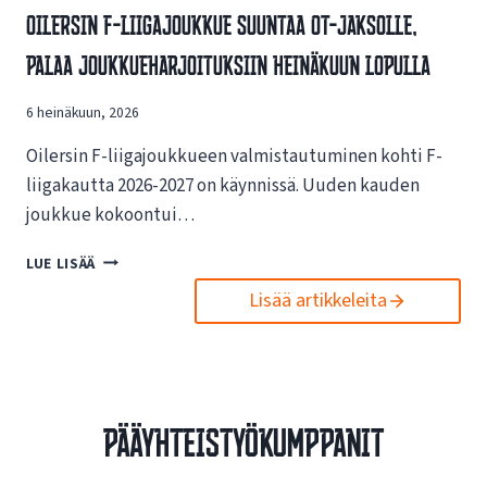
V
Oilersin F-Liigajoukkue Suuntaa OT-Jaksolle,
S
A
I
Palaa Joukkueharjoituksiin Heinäkuun Lopulla
I
N
K
U
U
6 heinäkuun, 2026
U
T
S
U
Oilersin F-liigajoukkueen valmistautuminen kohti F-
I
K
L
liigakautta 2026-2027 on käynnissä. Uuden kauden
S
L
joukkue kokoontui…
I
E
S
N
O
LUE LISÄÄ
T
E
I
A
T
Lisää artikkeleita
L
E
T
E
S
I
R
P
S
S
O
I
I
R
V
N
T
Pääyhteistyökumppanit
U
F
O
I
-
I
L