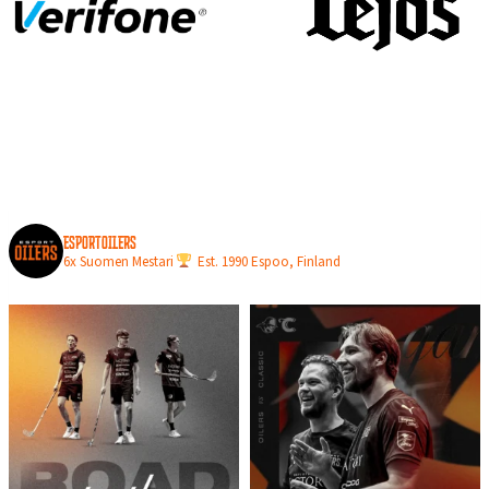
N
L
O
P
U
L
L
A
esportoilers
6x Suomen Mestari
Est. 1990
Espoo, Finland